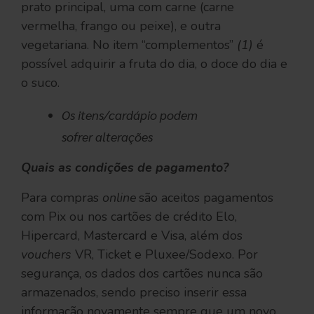
prato principal, uma com carne (carne
vermelha, frango ou peixe), e outra
vegetariana. No item “complementos”
(1)
é
possível adquirir a fruta do dia, o doce do dia e
o suco.
Os itens/cardápio podem
sofrer alterações
Quais as condições de pagamento?
Para compras
online
são aceitos pagamentos
com Pix ou nos cartões de crédito Elo,
Hipercard, Mastercard e Visa, além dos
vouchers
VR, Ticket e Pluxee/Sodexo. Por
segurança, os dados dos cartões nunca são
armazenados, sendo preciso inserir essa
informação novamente sempre que um novo