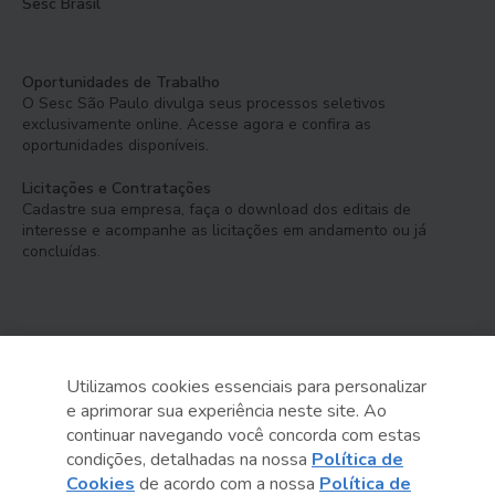
Sesc Brasil
Oportunidades de Trabalho
O Sesc São Paulo divulga seus processos seletivos
exclusivamente online. Acesse agora e confira as
oportunidades disponíveis.
Licitações e Contratações
Cadastre sua empresa, faça o download dos editais de
interesse e acompanhe as licitações em andamento ou já
concluídas.
Utilizamos cookies essenciais para personalizar
e aprimorar sua experiência neste site. Ao
Serviço Social do Comércio
continuar navegando você concorda com estas
Administração Regional no Estado de São Paulo
condições, detalhadas na nossa
Política de
Cookies
de acordo com a nossa
Política de