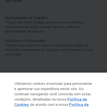
Sesc Brasil
Oportunidades de Trabalho
O Sesc São Paulo divulga seus processos seletivos
exclusivamente online. Acesse agora e confira as
oportunidades disponíveis.
Licitações e Contratações
Cadastre sua empresa, faça o download dos editais de
interesse e acompanhe as licitações em andamento ou já
concluídas.
Utilizamos cookies essenciais para personalizar
e aprimorar sua experiência neste site. Ao
Serviço Social do Comércio
continuar navegando você concorda com estas
Administração Regional no Estado de São Paulo
condições, detalhadas na nossa
Política de
Cookies
de acordo com a nossa
Política de