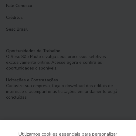
Fale Conosco
Créditos
Sesc Brasil
Oportunidades de Trabalho
O Sesc São Paulo divulga seus processos seletivos
exclusivamente online. Acesse agora e confira as
oportunidades disponíveis.
Licitações e Contratações
Cadastre sua empresa, faça o download dos editais de
interesse e acompanhe as licitações em andamento ou já
concluídas.
Utilizamos cookies essenciais para personalizar