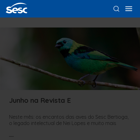
Junho na Revista E
Neste mês: os encantos das aves do Sesc Bertioga,
o legado intelectual de Nei Lopes e muito mais