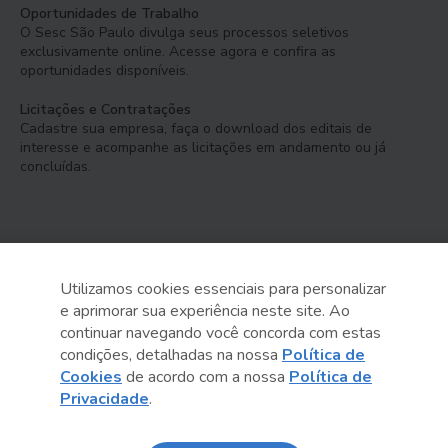
Oportunidades de Trabalho
O Sesc São Paulo divulga seus processos seletivos
exclusivamente online. Acesse agora e confira as
oportunidades disponíveis.
Licitações e Contratações
Cadastre sua empresa, faça o download dos editais de
interesse e acompanhe as licitações em andamento ou já
concluídas.
Utilizamos cookies essenciais para personalizar
e aprimorar sua experiência neste site. Ao
Serviço Social do Comércio
continuar navegando você concorda com estas
Administração Regional no Estado de São Paulo
condições, detalhadas na nossa
Política de
Cookies
de acordo com a nossa
Política de
Sesc São Paulo por aí:
Privacidade
.