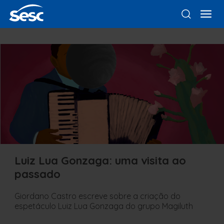
Luiz Lua Gonzaga: uma visita ao
passado
Giordano Castro escreve sobre a criação do
espetáculo Luiz Lua Gonzaga do grupo Magiluth