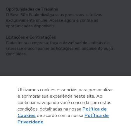
Oportunidades de Trabalho
O Sesc São Paulo divulga seus processos seletivos
exclusivamente online. Acesse agora e confira as
oportunidades disponíveis.
Licitações e Contratações
Cadastre sua empresa, faça o download dos editais de
interesse e acompanhe as licitações em andamento ou já
concluídas.
Utilizamos cookies essenciais para personalizar
e aprimorar sua experiência neste site. Ao
Serviço Social do Comércio
continuar navegando você concorda com estas
Administração Regional no Estado de São Paulo
condições, detalhadas na nossa
Política de
Cookies
de acordo com a nossa
Política de
Sesc São Paulo por aí:
Privacidade
.