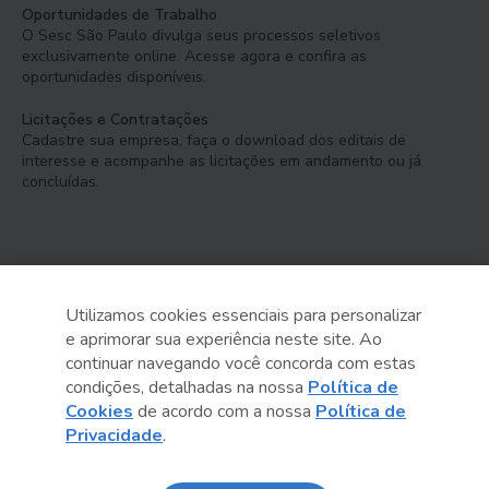
Oportunidades de Trabalho
O Sesc São Paulo divulga seus processos seletivos
exclusivamente online. Acesse agora e confira as
oportunidades disponíveis.
Licitações e Contratações
Cadastre sua empresa, faça o download dos editais de
interesse e acompanhe as licitações em andamento ou já
concluídas.
Utilizamos cookies essenciais para personalizar
e aprimorar sua experiência neste site. Ao
Serviço Social do Comércio
continuar navegando você concorda com estas
Administração Regional no Estado de São Paulo
condições, detalhadas na nossa
Política de
Cookies
de acordo com a nossa
Política de
Sesc São Paulo por aí:
Privacidade
.