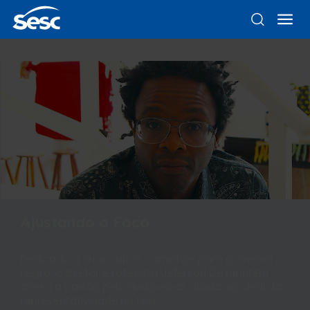
Ajustando o Foco
Dedicado a criar outros caminhos para o cinema
negro, o diretor e roteirista Jeferson De mantém
acesa a paixão pelo audiovisual, aliada ao ideal da
representatividade na tela