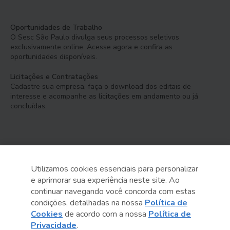
Oportunidades de Trabalho
O Sesc São Paulo divulga seus processos seletivos
exclusivamente online. Acesse agora e confira as
oportunidades disponíveis.
Licitações e Contratações
Cadastre sua empresa, faça o download dos editais de
interesse e acompanhe as licitações em andamento ou já
concluídas.
Utilizamos cookies essenciais para personalizar
e aprimorar sua experiência neste site. Ao
Serviço Social do Comércio
continuar navegando você concorda com estas
Administração Regional no Estado de São Paulo
condições, detalhadas na nossa
Política de
Cookies
de acordo com a nossa
Política de
Sesc São Paulo por aí:
Privacidade
.