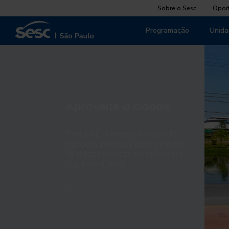
Sobre o Sesc
Opor
Programação
Unida
Aproveite a cidade
Revista E apresenta dicas de
espaços públicos para praticar
atividades físicas ao ar livre na
capital paulista