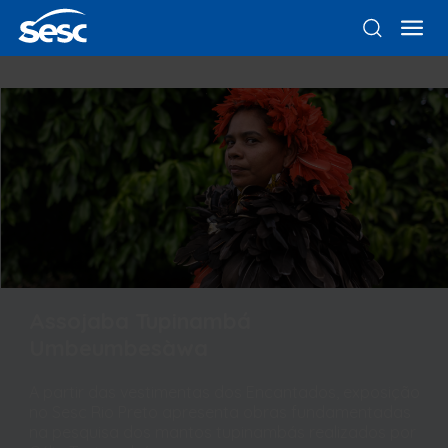
Assojaba Tupinambá
Umbeumbesàwa
A partir das vestimentas dos Encantados, exposição
no Sesc Rio Preto apresenta obras fundamentadas
na pesquisa dos mantos tupinambás realizados por