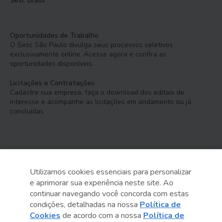
Sesc Brasil
Oportunidades de Trabalho
O Sesc São Paulo divulga seus processos seletivos
exclusivamente online. Acesse agora e confira as
oportunidades disponíveis.
Licitações e Contratações
Cadastre sua empresa, faça o download dos editais de
interesse e acompanhe as licitações em andamento ou já
concluídas.
Utilizamos cookies essenciais para personalizar
e aprimorar sua experiência neste site. Ao
Serviço Social do Comércio
continuar navegando você concorda com estas
Administração Regional no Estado de São Paulo
condições, detalhadas na nossa
Política de
Cookies
de acordo com a nossa
Política de
Sesc São Paulo por aí: