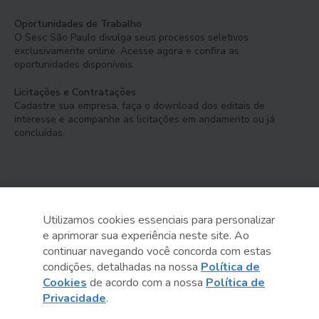
Oportunidades de Trabalho
O Sesc São Paulo divulga seus processos seletivos
exclusivamente online. Acesse agora e confira as
oportunidades disponíveis.
Licitações e Contratações
Cadastre sua empresa, faça o download dos editais de
interesse e acompanhe as licitações em andamento ou já
concluídas.
Utilizamos cookies essenciais para personalizar
e aprimorar sua experiência neste site. Ao
Serviço Social do Comércio
continuar navegando você concorda com estas
Administração Regional no Estado de São Paulo
condições, detalhadas na nossa
Política de
Cookies
de acordo com a nossa
Política de
Sesc São Paulo por aí:
Privacidade
.