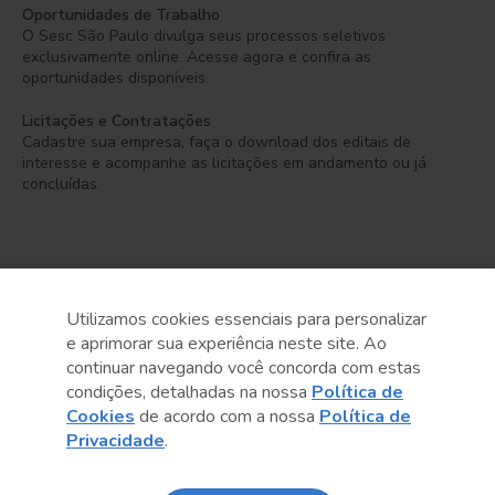
Oportunidades de Trabalho
O Sesc São Paulo divulga seus processos seletivos
exclusivamente online. Acesse agora e confira as
oportunidades disponíveis.
Licitações e Contratações
Cadastre sua empresa, faça o download dos editais de
interesse e acompanhe as licitações em andamento ou já
concluídas.
Utilizamos cookies essenciais para personalizar
e aprimorar sua experiência neste site. Ao
Serviço Social do Comércio
continuar navegando você concorda com estas
Administração Regional no Estado de São Paulo
condições, detalhadas na nossa
Política de
Cookies
de acordo com a nossa
Política de
Sesc São Paulo por aí:
Privacidade
.