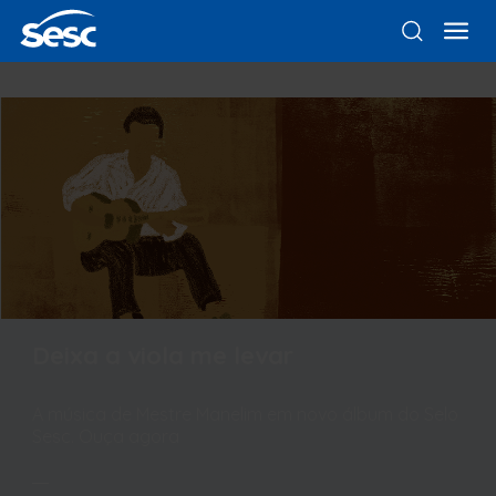
Deixa a viola me levar
A música de Mestre Manelim em novo álbum do Selo
Sesc. Ouça agora