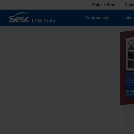
Sobre o Sesc
Opor
Programação
Unida
Literatura, saberes e
encontros na Flip
De 31 de julho a 3 de agosto, o
Sesc SP participa da 23ª edição
da Festa Literária Internacional
de Paraty.