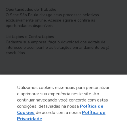
Oportunidades de Trabalho
O Sesc São Paulo divulga seus processos seletivos
exclusivamente online. Acesse agora e confira as
oportunidades disponíveis.
Licitações e Contratações
Cadastre sua empresa, faça o download dos editais de
interesse e acompanhe as licitações em andamento ou já
concluídas.
Utilizamos cookies essenciais para personalizar
e aprimorar sua experiência neste site. Ao
Serviço Social do Comércio
continuar navegando você concorda com estas
Administração Regional no Estado de São Paulo
condições, detalhadas na nossa
Política de
Cookies
de acordo com a nossa
Política de
Sesc São Paulo por aí:
Privacidade
.