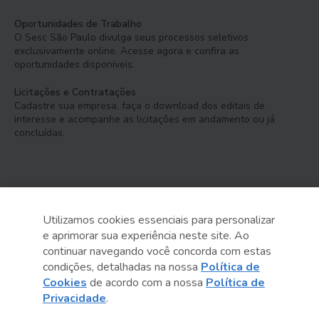
Oportunidades de Trabalho
O Sesc São Paulo divulga seus processos seletivos
exclusivamente online. Acesse agora e confira as
oportunidades disponíveis.
Licitações e Contratações
Cadastre sua empresa, faça o download dos editais de
interesse e acompanhe as licitações em andamento ou já
concluídas.
Utilizamos cookies essenciais para personalizar
e aprimorar sua experiência neste site. Ao
Serviço Social do Comércio
continuar navegando você concorda com estas
Administração Regional no Estado de São Paulo
condições, detalhadas na nossa
Política de
Cookies
de acordo com a nossa
Política de
Sesc São Paulo por aí:
Privacidade
.