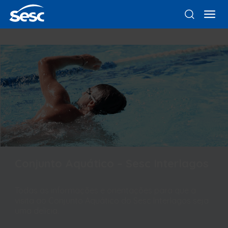
Conjunto Aquático – Sesc Interlagos
Todas as informações e orientações para que a
visita ao Conjunto Aquático do Sesc Interlagos seja
uma delícia.