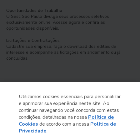
Oportunidades de Trabalho
O Sesc São Paulo divulga seus processos seletivos
exclusivamente online. Acesse agora e confira as
oportunidades disponíveis.
Licitações e Contratações
Cadastre sua empresa, faça o download dos editais de
interesse e acompanhe as licitações em andamento ou já
concluídas.
Utilizamos cookies essenciais para personalizar
e aprimorar sua experiência neste site. Ao
Serviço Social do Comércio
continuar navegando você concorda com estas
Administração Regional no Estado de São Paulo
condições, detalhadas na nossa
Política de
Cookies
de acordo com a nossa
Política de
Sesc São Paulo por aí:
Privacidade
.