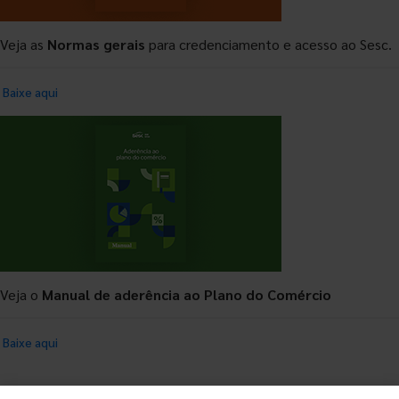
Veja as
Normas gerais
para credenciamento e acesso ao Sesc.
Baixe aqui
Veja o
Manual de aderência ao Plano do Comércio
Baixe aqui