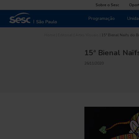
Sobre o Sesc
Opor
Programação
Unida
Home
|
Editorial
|
Artes Visuais
|
15ª Bienal Naïfs do B
15ª Bienal Naïfs
26/11/2020