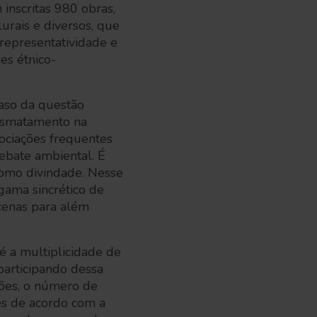
 inscritas 980 obras,
urais e diversos, que
 representatividade e
es étnico-
caso da questão
desmatamento na
ociações frequentes
debate ambiental. É
como divindade. Nesse
gama sincrético de
 cenas para além
é a multiplicidade de
articipando dessa
ções, o número de
es de acordo com a