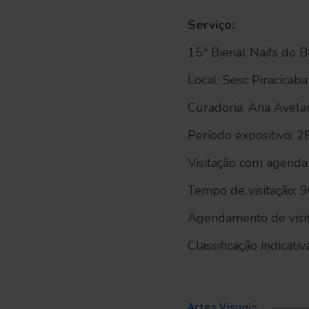
Serviço:
15ª Bienal Naïfs do Br
Local: Sesc Piracicaba
Curadoria: Ana Avelar
Período expositivo: 
Visitação com agendam
Tempo de visitação: 
Agendamento de visi
Classificação indicativ
Artes Visuais