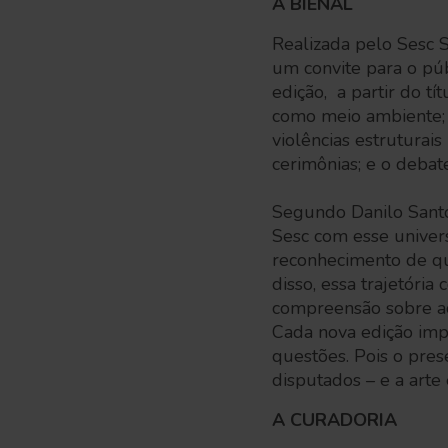
A BIENAL
Realizada pelo Sesc S
um convite para o púb
edição, a partir do tí
como meio ambiente; 
violências estruturais
cerimônias; e o debat
Segundo Danilo Santos
Sesc com esse univers
reconhecimento de qu
disso, essa trajetória
compreensão sobre açã
Cada nova edição imp
questões. Pois o pres
disputados – e a arte
A CURADORIA