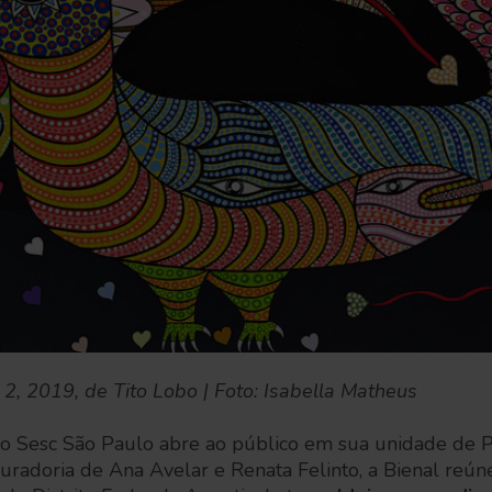
2, 2019, de Tito Lobo | Foto: Isabella Matheus
 Sesc São Paulo abre ao público em sua unidade de Pi
curadoria de Ana Avelar e Renata Felinto, a Bienal reún