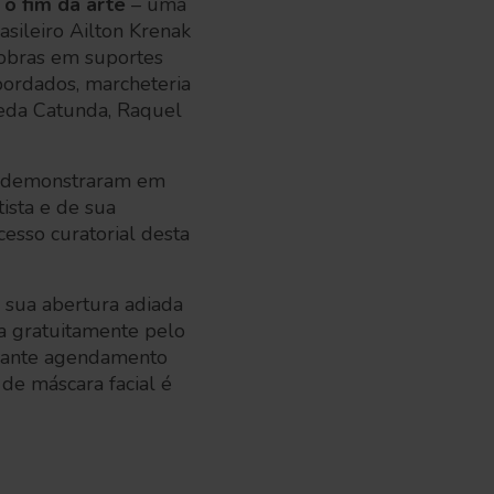
r o fim da arte
– uma
asileiro Ailton Krenak
2 obras em suportes
 bordados, marcheteria
 Leda Catunda, Raquel
ue demonstraram em
ista e de sua
esso curatorial desta
e sua abertura adiada
da gratuitamente pelo
ediante agendamento
de máscara facial é