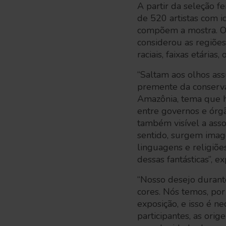
A partir da seleção f
de 520 artistas com i
compõem a mostra. O p
considerou as regiões
raciais, faixas etária
“Saltam aos olhos ass
premente da conserva
Amazônia, tema que h
entre governos e órgã
também visível a ass
sentido, surgem imag
linguagens e religiõe
dessas fantásticas”, e
“Nosso desejo durante
cores. Nós temos, po
exposição, e isso é n
participantes, as ori