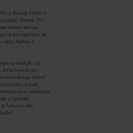
0, a Bienal Naïfs é
artistas. Nesta 15ª
ssões sobre temas
gura do sagrado; as
ritos, festas e
ongeva relação do
, está ligada ao
a relevância. Além
horizontes e sua
mocracia e cidadania.
uas urgentes
 e futuros são
ição”.