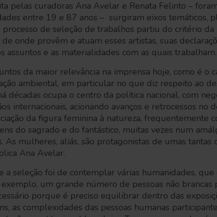
eita pelas curadoras Ana Avelar e Renata Felinto – foram
dades entre 19 e 87 anos – surgiram eixos temáticos, pl
rocesso de seleção de trabalhos partiu do critério da
 de onde provêm e atuam esses artistas, suas declaraçõ
s, os assuntos e as materialidades com as quais trabalham.
untos da maior relevância na imprensa hoje, como é o 
ção ambiental, em particular no que diz respeito ao 
á décadas ocupa o centro da política nacional, com neg
os internacionais, acionando avanços e retrocessos no 
ociação da figura feminina à natureza, frequentemente 
ens do sagrado e do fantástico, muitas vezes num amál
s. As mulheres, aliás, são protagonistas de umas tantas
xplica Ana Avelar.
 a seleção foi de contemplar várias humanidades, que 
r exemplo, um grande número de pessoas não brancas p
ecessário porque é preciso equilibrar dentro das exposi
gens, as complexidades das pessoas humanas participant