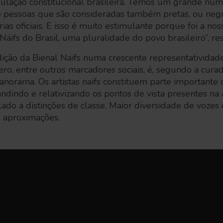
lação constitucional brasileira. Temos um grande nú
de pessoas que são consideradas também pretas, ou negr
as oficiais. E isso é muito estimulante porque foi a nos
Näifs do Brasil, uma pluralidade do povo brasileiro”, res
ição da Bienal Naïfs numa crescente representatividade
ênero, entre outros marcadores sociais, é, segundo a cur
panorama. Os artistas naïfs constituem parte importante 
dindo e relativizando os pontos de vista presentes na 
lado a distinções de classe. Maior diversidade de vozes 
e aproximações.