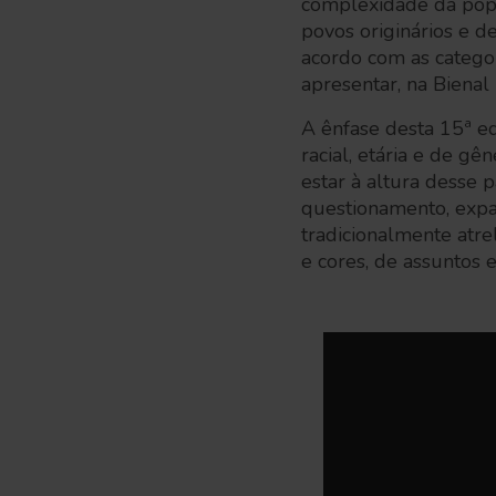
complexidade da popu
povos originários e 
acordo com as categori
apresentar, na Bienal 
A ênfase desta 15ª ed
racial, etária e de g
estar à altura desse 
questionamento, expan
tradicionalmente atre
e cores, de assuntos 