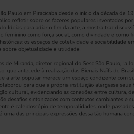
ão Paulo em Piracicaba desde o início da década de 199
lico refletir sobre os fazeres populares inventados por 
tulo Ideias para adiar o fim da arte, a mostra traz discu
o feminino como força social, como divindade e como fi
 históricas; os espaços de coletividade e sociabilidade em 
e sobre objetualidade e utilidade.
 de Miranda, diretor regional do Sesc São Paulo, “a l
o, que antecede à realização das Bienais Naïfs do Brasil
e a arte popular merece um espaço condizente com su
 colaborou para que a própria instituição alargasse seus 
o cultural, evidenciando as conexões entre cultura, de
õe desafios sintonizados com contextos cambiantes e s
ente é caleidoscópio de temporalidades, onde passados
 é uma das principais expressões dessa tão humana cond