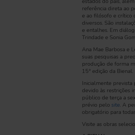
estados do país, além
referência direta ao p
e ao filósofo e críti
diversos. São instalaç
e entalhes. Em diálog
Trindade e Sonia Gom
Ana Mae Barbosa e Lé
suas pesquisas a pre
produção de forma ma
15ª edição da Bienal.
Inicialmente prevista
devido às restrições 
público de terça a s
prévio pelo
site
. A p
obrigatório para todas
Visite as obras selec