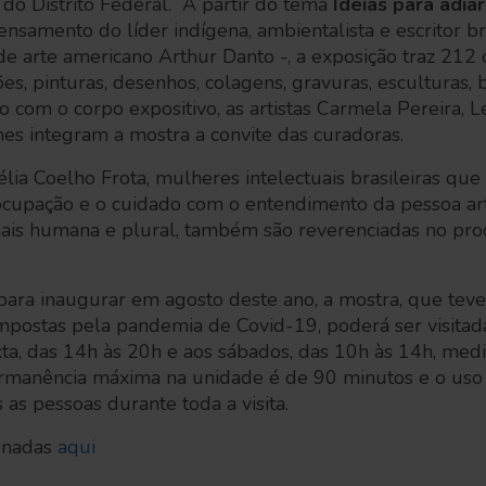
 do Distrito Federal. A partir do tema
Ideias para adia
ensamento do líder indígena, ambientalista e escritor br
co de arte americano Arthur Danto -, a exposição traz 21
ões, pinturas, desenhos, colagens, gravuras, esculturas,
o com o corpo expositivo, as artistas Carmela Pereira,
es integram a mostra a convite das curadoras.
lia Coelho Frota, mulheres intelectuais brasileiras q
ocupação e o cuidado com o entendimento da pessoa art
is humana e plural, também são reverenciadas no proc
 para inaugurar em agosto deste ano, a mostra, que tev
impostas pela pandemia de Covid-19, poderá ser visita
exta, das 14h às 20h e aos sábados, das 10h às 14h, m
ermanência máxima na unidade é de 90 minutos e o uso 
 as pessoas durante toda a visita.
ionadas
aqui