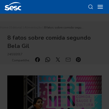
Home
|
Editorial
|
Alimentação
|
8 fatos sobre comida segu…
8 fatos sobre comida segundo
Bela Gil
24/10/2017
Compartilhe: