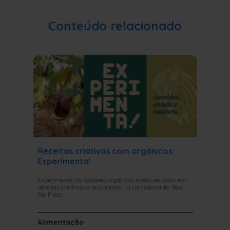
Conteúdo relacionado
Receitas criativas com orgânicos:
Conheç
Experimenta!
comedo
Comida
Experimente: Os sabores orgânicos estão servidos em
receitas criativas e inusitadas, na comedoria do Sesc
Projeto ac
Rio Preto
que celeb
brasileiro
Alimentação