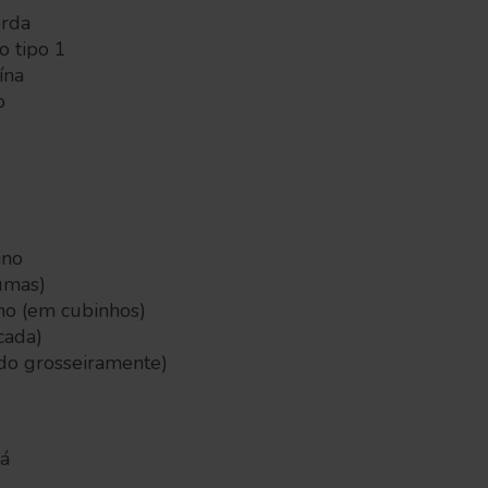
orda
o tipo 1
ína
o
ino
umas)
ho (em cubinhos)
cada)
ado grosseiramente)
á