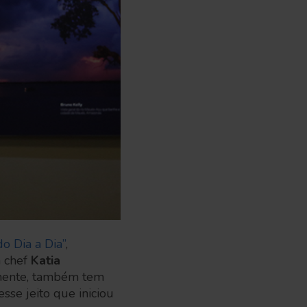
o Dia a Dia”
,
a chef
Katia
lmente, também tem
sse jeito que iniciou