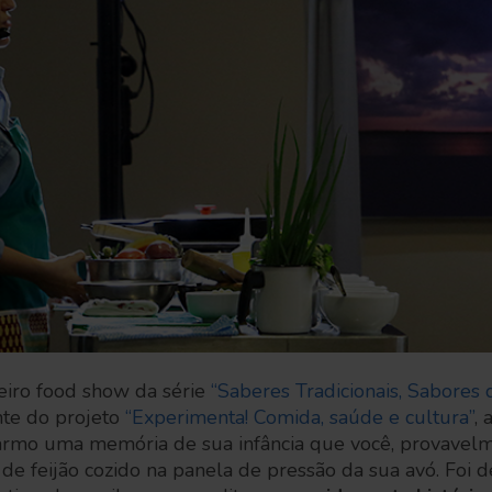
ceiro food show da série
“Saberes Tradicionais, Sabores d
te do projeto
“Experimenta! Comida, saúde e cultura”
, 
armo uma memória de sua infância que você, provave
de feijão cozido na panela de pressão da sua avó. Foi de