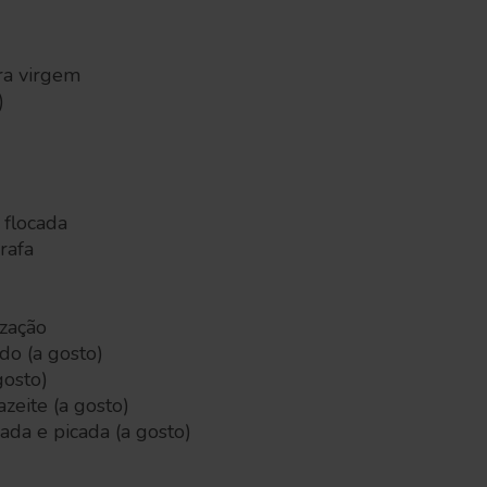
ra virgem
)
 flocada
rafa
ização
do (a gosto)
gosto)
zeite (a gosto)
ada e picada (a gosto)