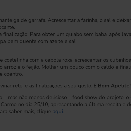
anteiga de garrafa. Acrescentar a farinha, o sal e deixa
ocante.
a finalização: Para obter um quiabo sem baba, após lava
apa bem quente com azeite e sal.
 costelinha com a cebola roxa, acrescentar os cubinhos
 arroz e o feijão. Molhar um pouco com o caldo e final
e coentro.
 vinagrete, e as finalizações a seu gosto.
E Bom Apetite!
o – mas não menos delicioso – food show do projeto, o
 Carmo no dia 25/10, apresentando a última receita e d
ara saber mais, clique
aqui
.