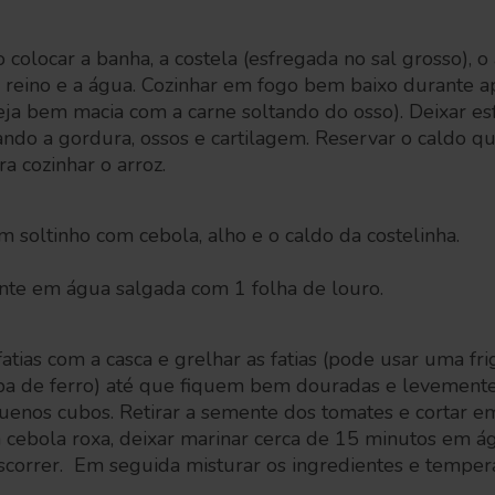
olocar a banha, a costela (esfregada no sal grosso), o a
o reino e a água. Cozinhar em fogo bem baixo durante
eja bem macia com a carne soltando do osso). Deixar esf
ndo a gordura, ossos e cartilagem. Reservar o caldo qu
a cozinhar o arroz.
 soltinho com cebola, alho e o caldo da costelinha.
te em água salgada com 1 folha de louro.
atias com a casca e grelhar as fatias (pode usar uma fri
pa de ferro) até que fiquem bem douradas e levement
equenos cubos. Retirar a semente dos tomates e cortar 
cebola roxa, deixar marinar cerca de 15 minutos em á
 escorrer. Em seguida misturar os ingredientes e tempera