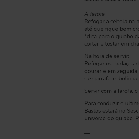
A farofa
Refogar a cebola na m
até que fique bem cr
*dica para o quiabo d
cortar e tostar em ch
Na hora de servir:
Refogar os pedaços de
dourar e em seguida o
de garrafa, cebolinha 
Servir com a farofa, o
Para conduzir o últim
Bastos estará no Sesc
universo do quiabo. P
—