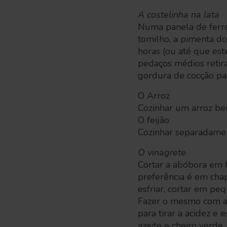
A costelinha na lata
Numa panela de ferro c
tomilho, a pimenta d
horas (ou até que est
pedaços médios retira
gordura de cocção par
O Arroz
Cozinhar um arroz bem
O feijão
Cozinhar separadamen
O vinagrete
Cortar a abóbora em f
preferência é em cha
esfriar, cortar em p
Fazer o mesmo com a 
para tirar a acidez e
azeite e cheiro verde.