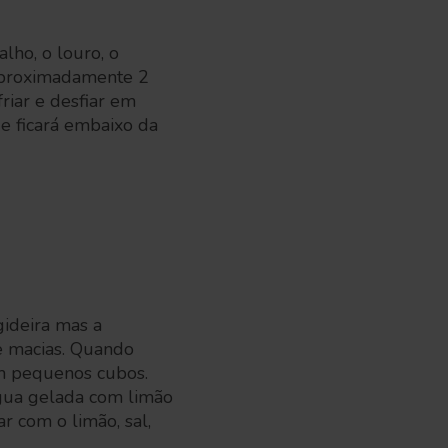
lho, o louro, o
 aproximadamente 2
riar e desfiar em
e ficará embaixo da
gideira mas a
e macias. Quando
em pequenos cubos.
gua gelada com limão
r com o limão, sal,