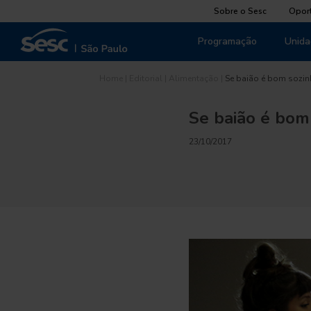
Sobre o Sesc
Opor
Programação
Unida
Home
|
Editorial
|
Alimentação
|
Se baião é bom sozin
Se baião é bom 
23/10/2017