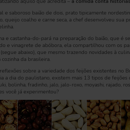
atizando aquilo que acredita –
a comida conta história
al e saboroso baião de dois, prato tipicamente nordestino
ão, queijo coalho e carne seca, a chef desenvolveu sua p
elinha.
ína e castanha-do-pará na preparação do baião, que é s
do e vinagrete de abóbora, ela compartilhou com os par
 (segue abaixo), que mesmo trazendo novidades à culinár
cozinha da brasileira.
eflexões sobre a variedade dos feijões existentes no Br
ia a dia do paulistano, existem mais 13 tipos de feijões
uki, bolinha, fradinho, jalo, jalo-roxo, moyashi, rajado, ro
es você já experimentou?