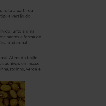
s
.
 feito à partir da
rópria versão do
ervido junto a uma
ticipantes a forma de
ia tradicional,
asil. Além do feijão
 disponíveis em nosso
sinha, roxinho, verde e