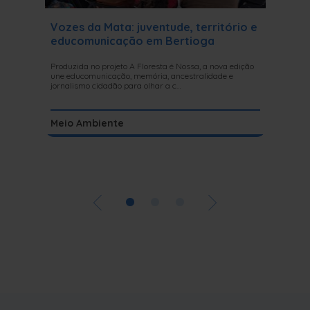
Vozes da Mata: juventude, território e
Progra
educomunicação em Bertioga
junho
Produzida no projeto A Floresta é Nossa, a nova edição
Seleção d
une educomunicação, memória, ancestralidade e
Meio Ambi
jornalismo cidadão para olhar a c…
SescTV
Meio Ambiente
Cinema
•
•
•