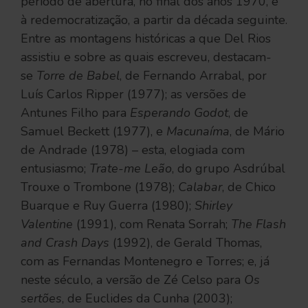
período de abertura, no final dos anos 1970, e
à redemocratização, a partir da década seguinte.
Entre as montagens históricas a que Del Rios
assistiu e sobre as quais escreveu, destacam-
se
Torre de Babel
, de Fernando Arrabal, por
Luís Carlos Ripper (1977); as versões de
Antunes Filho para
Esperando Godot
, de
Samuel Beckett (1977), e
Macunaíma
, de Mário
de Andrade (1978) – esta, elogiada com
entusiasmo;
Trate-me Leão
, do grupo Asdrúbal
Trouxe o Trombone (1978);
Calabar
, de Chico
Buarque e Ruy Guerra (1980);
Shirley
Valentine
(1991), com Renata Sorrah;
The Flash
and Crash Days
(1992), de Gerald Thomas,
com as Fernandas Montenegro e Torres; e, já
neste século, a versão de Zé Celso para
Os
sertões
, de Euclides da Cunha (2003);