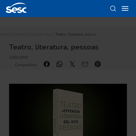
Home
|
Editorial
|
Edições Sesc
|
Teatro, literatura, pesso…
Teatro, literatura, pessoas
20/01/2020
Compartilhe: