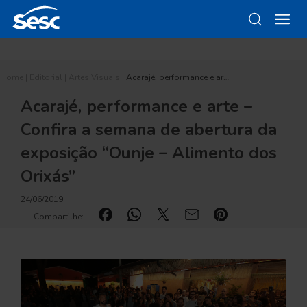
Home
|
Editorial
|
Artes Visuais
|
Acarajé, performance e ar…
Acarajé, performance e arte –
Confira a semana de abertura da
exposição “Ounje – Alimento dos
Orixás”
24/06/2019
Compartilhe: