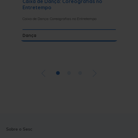
Caixa de Dança: Coreografias no
progra
Entretempo
Entre os d
programaç
Caixa de Dança: Coreografias no Entretempo
cortejos e
Dança
Progra
•
•
•
Sobre o Sesc