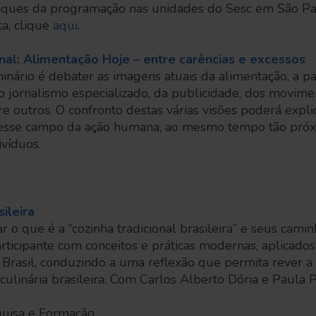
ques da programação nas unidades do Sesc em São Paul
a, clique
aqui
.
nal: Alimentação Hoje – entre carências e excessos
nário é debater as imagens atuais da alimentação, a par
do jornalismo especializado, da publicidade, dos movimen
re outros. O confronto destas várias visões poderá explic
nesse campo da ação humana, ao mesmo tempo tão próx
víduos.
sileira
ar o que é a “cozinha tradicional brasileira” e seus cami
rticipante com conceitos e práticas modernas, aplicados 
o Brasil, conduzindo a uma reflexão que permita rever a 
culinária brasileira. Com Carlos Alberto Dória e Paula Pi
quisa e Formação