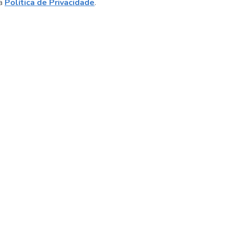
sa
Política de Privacidade
.
Sobre o Sesc
Central de Relacionamento
Transparência
Código de Conduta e Ética
Política de Privacidade
Política de Cookies
Fale Conosco
Créditos
Sesc Brasil