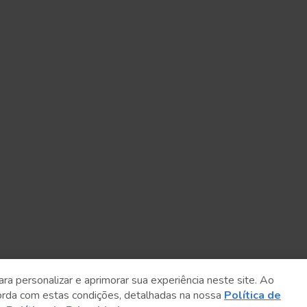
ara personalizar e aprimorar sua experiência neste site. Ao
orda com estas condições, detalhadas na nossa
Política de