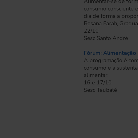
Alimentar-se de form
consumo consciente e 
dia de forma a propo
Rosana Farah, Gradua
22/10
Sesc Santo André
Fórum: Alimentação 
A programação é comp
consumo e a sustentab
alimentar.
16 e 17/10
Sesc Taubaté