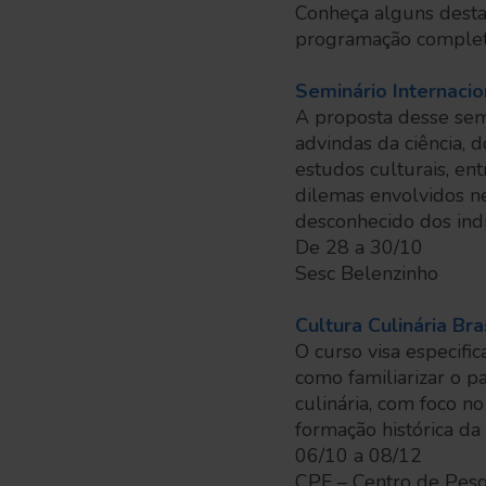
Conheça alguns desta
programação complet
Seminário Internacio
A proposta desse semi
advindas da ciência, 
estudos culturais, ent
dilemas envolvidos 
desconhecido dos indi
De 28 a 30/10
Sesc Belenzinho
Cultura Culinária Bra
O curso visa especific
como familiarizar o pa
culinária, com foco n
formação histórica da 
06/10 a 08/12
CPF – Centro de Pes