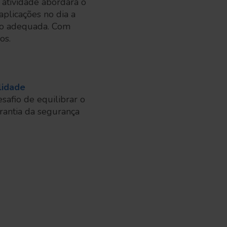
 atividade abordará o
plicações no dia a
ção adequada. Com
os.
lidade
afio de equilibrar o
arantia da segurança