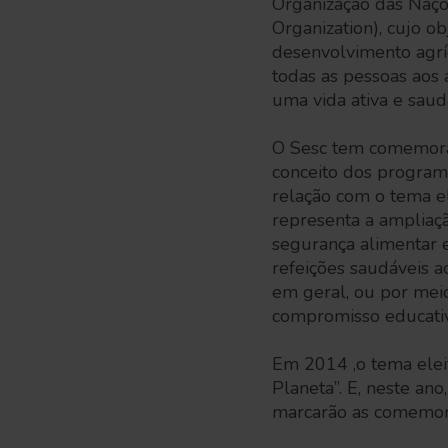
Organização das Naçõ
Organization), cujo o
desenvolvimento agríc
todas as pessoas aos 
uma vida ativa e saud
O Sesc tem comemorad
conceito dos program
relação com o tema el
representa a ampliaç
segurança alimentar 
refeições saudáveis a
em geral, ou por me
compromisso educati
Em 2014 ,o tema elei
Planeta”. E, neste a
marcarão as comemo