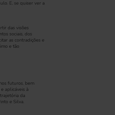
o. E, se quiser ver a
tir das visões
tos sociais, dos
itar as contradições e
imo e tão
nhos futuros, bem
e aplicáveis à
trajetória da
nto e Silva.