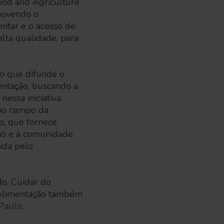
ood and Agriculture
omovendo o
entar e o acesso de
alta qualidade, para
o que difunde o
entação, buscando a
nessa iniciativa
 no campo da
o, que fornece
smo e à comunidade
ida pelo
do, Cuidar do
a Alimentação também
Paulo
.