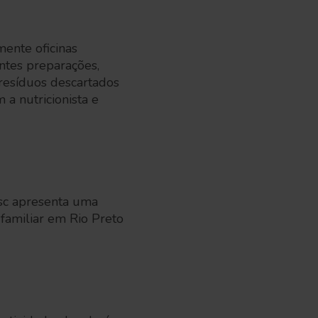
ente oficinas
entes preparações,
resíduos descartados
a nutricionista e
Sesc apresenta uma
familiar em Rio Preto