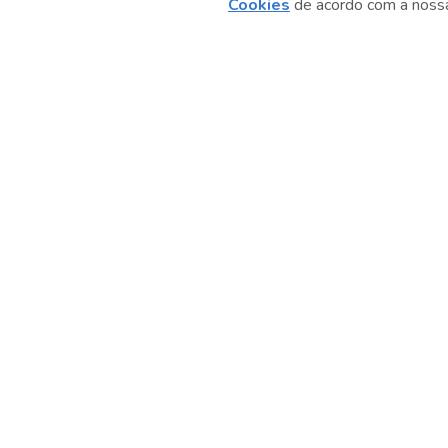
Cookies
de acordo com a nos
Serviço Social do Comércio
Administração Regional no Estado de São Paulo
Sesc São Paulo por aí: