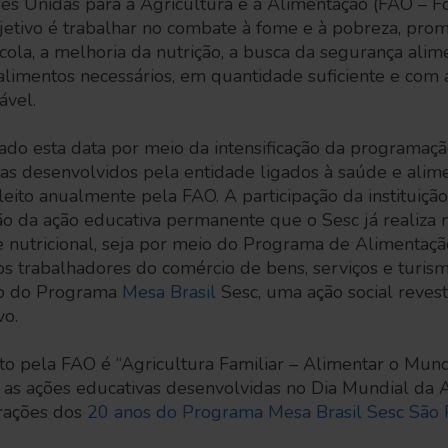
es Unidas para a Agricultura e a Alimentação (FAO – F
bjetivo é trabalhar no combate à fome e à pobreza, pr
ola, a melhoria da nutrição, a busca da segurança alim
alimentos necessários, em quantidade suficiente e com 
ável.
o esta data por meio da intensificação da programaçã
as desenvolvidos pela entidade ligados à saúde e alim
eito anualmente pela FAO. A participação da instituição 
ão da ação educativa permanente que o Sesc já realiza
e nutricional, seja por meio do Programa de Alimentaçã
os trabalhadores do comércio de bens, serviços e turi
io do Programa
Mesa Brasil
Sesc, uma ação social revest
vo.
to pela FAO é “Agricultura Familiar – Alimentar o Mun
no, as ações educativas desenvolvidas no Dia Mundial d
rações dos
20 anos do Programa Mesa Brasil Sesc São 