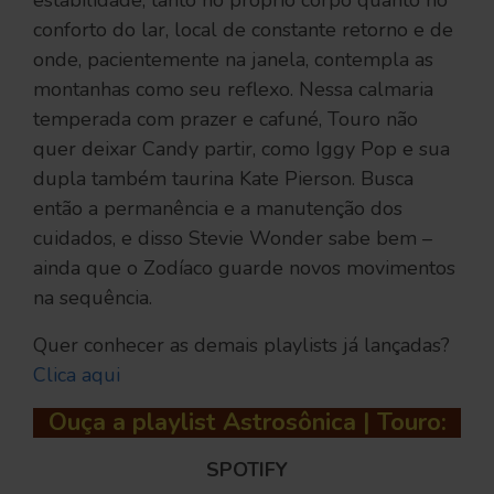
estabilidade, tanto no próprio corpo quanto no
conforto do lar, local de constante retorno e de
onde, pacientemente na janela, contempla as
montanhas como seu reflexo. Nessa calmaria
temperada com prazer e cafuné, Touro não
quer deixar Candy partir, como Iggy Pop e sua
dupla também taurina Kate Pierson. Busca
então a permanência e a manutenção dos
cuidados, e disso Stevie Wonder sabe bem –
ainda que o Zodíaco guarde novos movimentos
na sequência.
Quer conhecer as demais playlists já lançadas?
Clica aqui
Ouça a playlist Astrosônica | Touro:
SPOTIFY