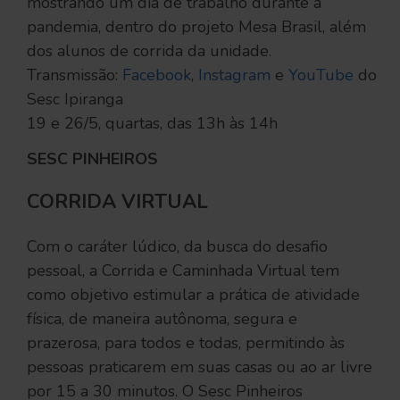
mostrando um dia de trabalho durante a
pandemia, dentro do projeto Mesa Brasil, além
dos alunos de corrida da unidade.
Transmissão:
Facebook
,
Instagram
e
YouTube
do
Sesc Ipiranga
19 e 26/5, quartas, das 13h às 14h
SESC PINHEIROS
CORRIDA VIRTUAL
Com o caráter lúdico, da busca do desafio
pessoal, a Corrida e Caminhada Virtual tem
como objetivo estimular a prática de atividade
física, de maneira autônoma, segura e
prazerosa, para todos e todas, permitindo às
pessoas praticarem em suas casas ou ao ar livre
por 15 a 30 minutos. O Sesc Pinheiros