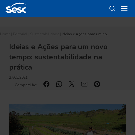
Home
|
Editorial
|
Sustentabilidade
|
Ideias e Ações para um no…
Ideias e Ações para um novo
tempo: sustentabilidade na
prática
27/05/2021
Compartilhe: