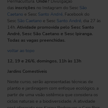
Permacultura.
Onde?
Divulgação
das
inscrições
no Instagram do Sesc
São
Caetano
e Sesc
Santo André
, Facebook do
Sesc
São Caetano
e Sesc
Santo André
, dia 27 às
14h.
Atividade promovida pelo Sesc Santo
André, Sesc São Caetano e Sesc Ipiranga.
Todas as vagas preenchidas.
voltar ao topo
12, 19 e 26/6, domingos, 11h às 13h
Jardins Comestíveis
Neste curso, serão apresentadas técnicas de
plantio e jardinagem com enfoque ecológico, a
partir de uma visão sistêmica que considera os
ciclos naturais e a biodiversidade. A atividade
será oferecida por Karina Rodrigues e Caio Reis,