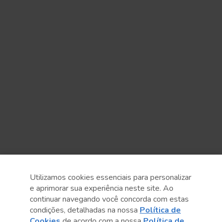
Utilizamos cookies essenciais para personalizar
e aprimorar sua experiência neste site. Ao
continuar navegando você concorda com estas
Anterior
Próximo post
condições, detalhadas na nossa
Política de
Cookies
de acordo com a nossa
Política de