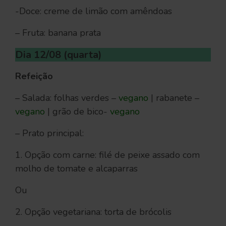
-Doce: creme de limão com amêndoas
– Fruta: banana prata
Dia 12/08 (quarta)
Refeição
– Salada: folhas verdes –
vegano
| rabanete –
vegano
| grão de bico-
vegano
– Prato principal:
1. Opção com carne: filé de peixe assado com
molho de tomate e alcaparras
Ou
2. Opção vegetariana: torta de brócolis