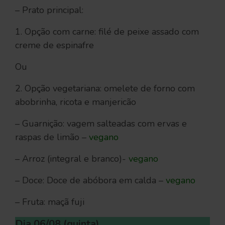
– Prato principal:
1. Opção com carne: filé de peixe assado com
creme de espinafre
Ou
2. Opção vegetariana: omelete de forno com
abobrinha, ricota e manjericão
– Guarnição: vagem salteadas com ervas e
raspas de limão –
vegano
– Arroz (integral e branco)-
vegano
– Doce: Doce de abóbora em calda –
vegano
– Fruta: maçã fuji
Dia 06/08 (quinta)