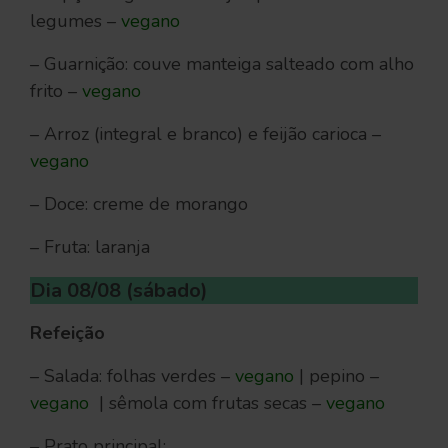
legumes –
vegano
– Guarnição: couve manteiga salteado com alho
frito –
vegano
– Arroz (integral e branco) e feijão carioca –
vegano
– Doce: creme de morango
– Fruta: laranja
Dia 08/08 (sábado)
Refeição
– Salada: folhas verdes –
vegano
| pepino –
vegano
| sêmola com frutas secas –
vegano
– Prato principal: