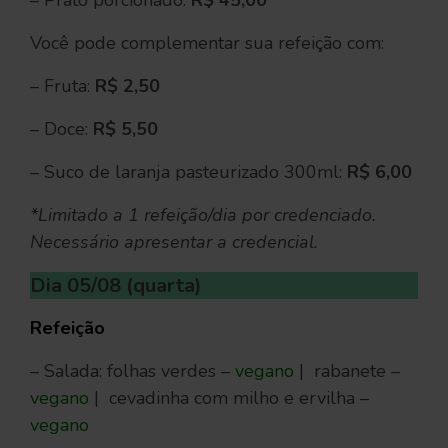
– Prato porcionado:
R$ 45,00
Você pode complementar sua refeição com:
– Fruta:
R$ 2,50
– Doce:
R$ 5,50
– Suco de laranja pasteurizado 300ml:
R$ 6,00
*Limitado a 1 refeição/dia por credenciado.
Necessário apresentar a credencial.
Dia 05/08 (quarta)
Refeição
– Salada: folhas verdes –
vegano
| rabanete –
vegano
| cevadinha com milho e ervilha –
vegano