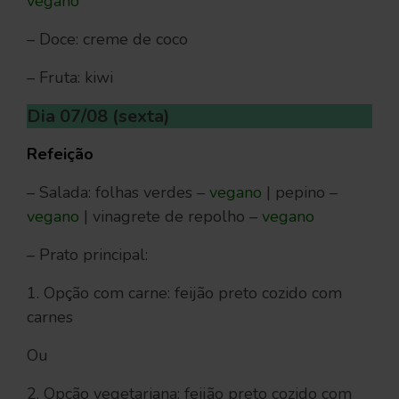
vegano
– Doce: creme de coco
– Fruta: kiwi
Dia 07/08 (sexta)
Refeição
– Salada: folhas verdes –
vegano
| pepino –
vegano
| vinagrete de repolho –
vegano
– Prato principal:
1. Opção com carne: feijão preto cozido com
carnes
Ou
2. Opção vegetariana: feijão preto cozido com