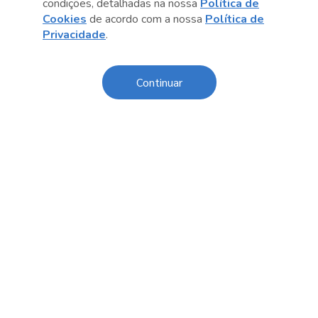
condições, detalhadas na nossa
Política de
Cookies
de acordo com a nossa
Política de
Anterior
Próximo post
Privacidade
.
Continuar
Conteúdo relacionado
Experimenta! Comida, Saúde e Cultura,
Experi