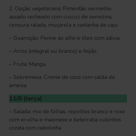
2. Opção vegetariana: Pimentão vermelho
assado recheado com cuscuz de semolina,
cenoura ralada, muçarela e castanha de caju
– Guarnição: Penne ao alho e óleo com sálvia
– Arroz (integral ou branco) e feijão
– Fruta: Manga
– Sobremesa: Creme de coco com calda de
ameixa
11/8 (terça)
– Salada: mix de folhas, repolhos branco e roxo
com ervilha e maionese e beterraba cubinhos
cozida com cebolinha