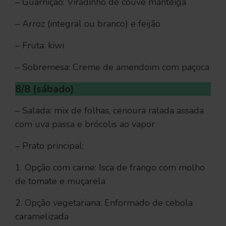
– Guarnição: Viradinho de couve manteiga
– Arroz (integral ou branco) e feijão
– Fruta: kiwi
– Sobremesa: Creme de amendoim com paçoca
8/8 (sábado)
– Salada: mix de folhas, cenoura ralada assada
com uva passa e brócolis ao vapor
– Prato principal:
1. Opção com carne: Isca de frango com molho
de tomate e muçarela
2. Opção vegetariana: Enformado de cebola
caramelizada