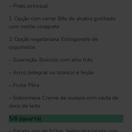
– Prato principal:
1. Opção com carne: Bife de alcatra grelhado
com molho vinagrete
2. Opção vegetariana: Estrogonofe de
cogumelos
– Guarnição: Brócolis com alho frito
– Arroz (integral ou branco) e feijão
– Fruta: Pêra
– Sobremesa: Creme de queijos com calda de
doce de leite
5/8 (quarta)
– Salada: mix de folhas, beterraba ralada com