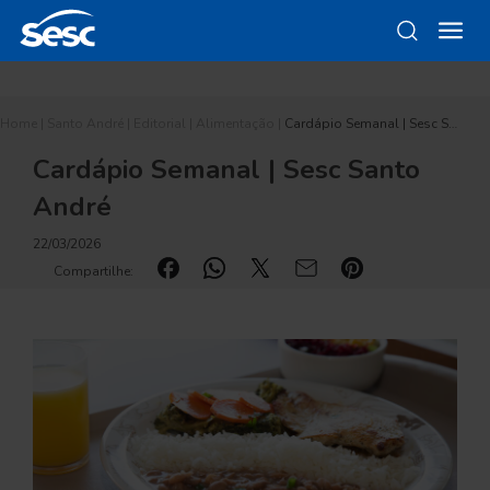
Home
|
Santo André
|
Editorial
|
Alimentação
|
Cardápio Semanal | Sesc S…
Cardápio Semanal | Sesc Santo
André
22/03/2026
Compartilhe: