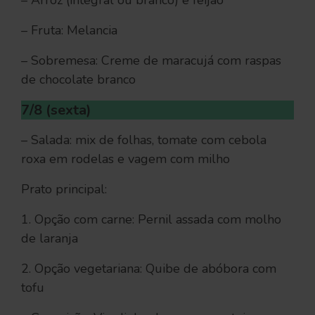
– Arroz (integral ou branco) e feijão
– Fruta: Melancia
– Sobremesa: Creme de maracujá com raspas
de chocolate branco
7/8 (sexta)
– Salada: mix de folhas, tomate com cebola
roxa em rodelas e vagem com milho
Prato principal:
1. Opção com carne: Pernil assada com molho
de laranja
2. Opção vegetariana: Quibe de abóbora com
tofu