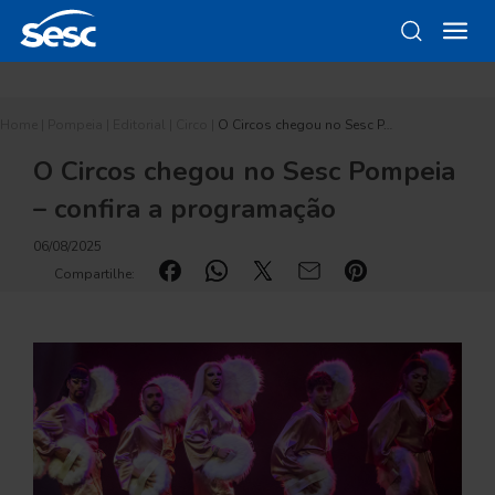
Home
|
Pompeia
|
Editorial
|
Circo
|
O Circos chegou no Sesc P…
O Circos chegou no Sesc Pompeia
– confira a programação
06/08/2025
Compartilhe: