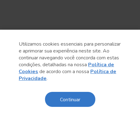
Utilizamos cookies essenciais para personalizar
e aprimorar sua experiência neste site. Ao
continuar navegando você concorda com estas
condições, detalhadas na nossa
Política de
Cookies
de acordo com a nossa
Política de
Anterior
Próximo post
Privacidade
.
Continuar
Sobre o Sesc
Central de Relacionamento
Transparência