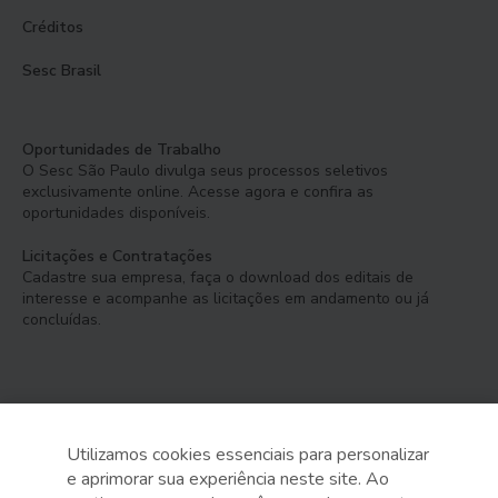
Créditos
Sesc Brasil
Oportunidades de Trabalho
O Sesc São Paulo divulga seus processos seletivos
exclusivamente online. Acesse agora e confira as
oportunidades disponíveis.
Licitações e Contratações
Cadastre sua empresa, faça o download dos editais de
interesse e acompanhe as licitações em andamento ou já
concluídas.
Utilizamos cookies essenciais para personalizar
e aprimorar sua experiência neste site. Ao
Serviço Social do Comércio