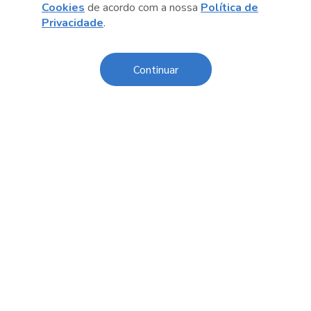
Cookies
de acordo com a nossa
Política de
Anterior
Próximo post
Privacidade
.
Continuar
Sobre o Sesc
Central de Relacionamento
Transparência
Código de Conduta e Ética
Política de Privacidade
Política de Cookies
Fale Conosco
Créditos
Sesc Brasil