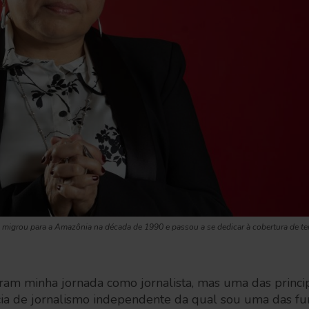
il migrou para a Amazônia na década de 1990 e passou a se dedicar à cobertura de t
aram minha jornada como jornalista, mas uma das princ
ia de jornalismo independente da qual sou uma das f