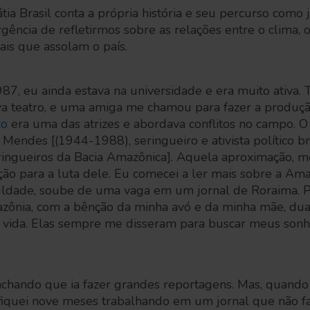
átia Brasil conta a própria história e seu percurso como j
rgência de refletirmos sobre as relações entre o clima, 
ais que assolam o país.
, eu ainda estava na universidade e era muito ativa. T
va teatro, e uma amiga me chamou para fazer a produ
xo
era uma das atrizes e abordava conflitos no campo. 
ndes [(1944-1988), seringueiro e ativista político bra
eringueiros da Bacia Amazônica]. Aquela aproximação, 
o para a luta dele. Eu comecei a ler mais sobre a Ama
uldade, soube de uma vaga em um jornal de Roraima. Pa
zônia, com a bênção da minha avó e da minha mãe, du
 vida. Elas sempre me disseram para buscar meus sonh
chando que ia fazer grandes reportagens. Mas, quando c
 fiquei nove meses trabalhando em um jornal que não f