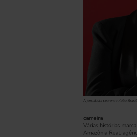
A jornalista cearense Kátia Bras
carreira
Várias histórias marc
Amazônia Real, agênc