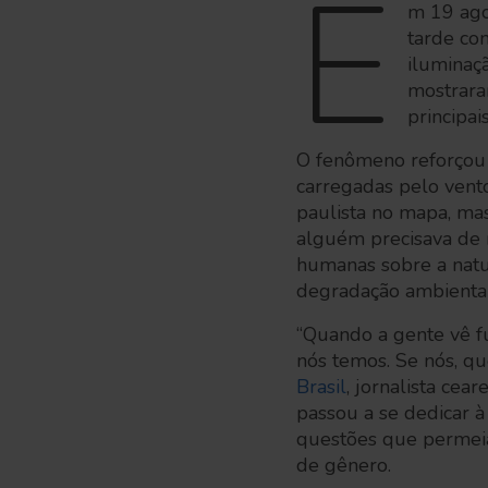
E
m 19 ago
tarde co
iluminaç
mostrara
principa
O fenômeno reforçou u
carregadas pelo vent
paulista no mapa, mas
alguém precisava de m
humanas sobre a natur
degradação ambienta
“Quando a gente vê f
nós temos. Se nós, qu
Brasil
, jornalista ce
passou a se dedicar à
questões que permeia
de gênero.