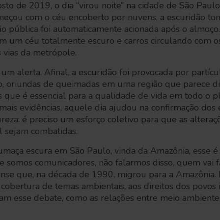
sto de 2019, o dia “virou noite” na cidade de São Paulo
meçou com o céu encoberto por nuvens, a escuridão to
ão pública foi automaticamente acionada após o almoço.
m um céu totalmente escuro e carros circulando com os 
is vias da metrópole.
m alerta. Afinal, a escuridão foi provocada por partíc
o, oriundas de queimadas em uma região que parece dis
 que é essencial para a qualidade de vida em todo o p
ais evidências, aquele dia ajudou na confirmação dos e
eza: é preciso um esforço coletivo para que as alteraçõ
l sejam combatidas.
umaça escura em São Paulo, vinda da Amazônia, esse é 
e somos comunicadores, não falarmos disso, quem vai f
arense que, na década de 1990, migrou para a Amazônia. 
 cobertura de temas ambientais, aos direitos dos povos 
m esse debate, como as relações entre meio ambiente