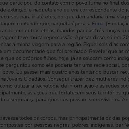
 que participou do contato com o povo Juma no final do
 de extinção, e naquele ano eu era correspondente do j
 recursos para ir até eles, porque demandaria uma via
ortagem contando que, naquela época, a
Funai
[Fundação
cando, em outras etnias, maridos para as três moças qu
rtagem teve muita repercussão. Apesar disso, só em 2
nhar a minha viagem para a região. Fiquei seis dias com
e um documentário que foi premiado. Revelei que as m
, e que os próprios filhos, hoje, já se colocam como in
 perguntou como ela poderia ter uma rede social, por
u povo. Eu passei mais quatro anos tentando buscar recu
ina Jovens Cidadãos. Consegui trazer dez mulheres ind
como utilizar a tecnologia da informação e as redes soci
incipalmente, as ações que fortalecem seus territórios, 
do a segurança para que eles possam sobreviver na A
travessa todos os corpos, mas principalmente os das p
compostas por pessoas negras, pobres, indígenas, perifé