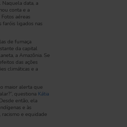
. Naquela data, a
mou conta e a
 Fotos aéreas
faróis ligados nas
ulas de fumaça
tante da capital
laneta, a Amazônia. Se
feitos das ações
es climáticas e a
o maior alerta que
alar?”, questiona
Kátia
Desde então, ela
indígenas e às
, racismo e equidade