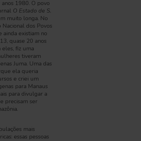
s anos 1980. O povo
ornal
O Estado de S.
gem muito longa. No
 Nacional dos Povos
e ainda existiam no
013, quase 20 anos
 eles, fiz uma
ulheres tiveram
dígenas Juma. Uma das
que ela queria
rsos e criei um
ígenas para Manaus
ais para divulgar a
que precisam ser
mazônia.
opulações mais
ricas: essas pessoas