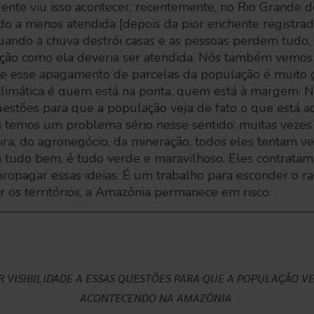
A gente viu isso acontecer, recentemente, no Rio Grande 
o a menos atendida [depois da pior enchente registrad
ando a chuva destrói casas e as pessoas perdem tudo,
ão como ela deveria ser atendida. Nós também vemos 
 e esse apagamento de parcelas da população é muito
climática é quem está na ponta, quem está à margem. N
questões para que a população veja de fato o que está 
 temos um problema sério nesse sentido: muitas vezes o
ra, do agronegócio, da mineração, todos eles tentam 
tudo bem, é tudo verde e maravilhoso. Eles contratam 
propagar essas ideias. É um trabalho para esconder o r
 os territórios, a Amazônia permanece em risco.
 VISIBILIDADE A ESSAS QUESTÕES PARA QUE A POPULAÇÃO VE
ACONTECENDO NA AMAZÔNIA