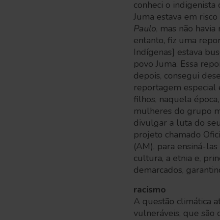
conheci o indigenista
Juma estava em risco
Paulo
, mas não havia
entanto, fiz uma rep
Indígenas] estava bus
povo Juma. Essa repo
depois, consegui dese
reportagem especial 
filhos, naquela época
mulheres do grupo me
divulgar a luta do se
projeto chamado Ofic
(AM), para ensiná-las 
cultura, a etnia e, pr
demarcados, garantin
racismo
A questão climática a
vulneráveis, que são 