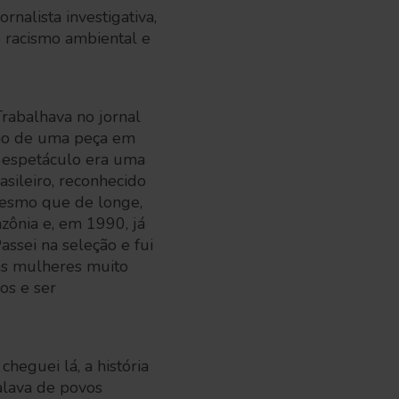
ornalista investigativa,
o racismo ambiental e
rabalhava no jornal
ção de uma peça em
O espetáculo era uma
sileiro, reconhecido
mesmo que de longe,
zônia e, em 1990, já
ssei na seleção e fui
as mulheres muito
os e ser
heguei lá, a história
alava de povos