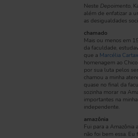
Neste
Depoimento
, K
além de enfatizar a u
as desigualdades soci
chamado
Mais ou menos em 1987
da faculdade, estuda
que a
Marcélia Carta
homenagem ao Chico Me
por sua luta pelos s
chamou a minha atençã
quase no final da fac
sozinha morar na Ama
importantes na minha
independente.
amazônia
Fui para a Amazônia a
não foi bem essa. Eu