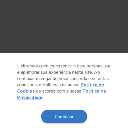
Utilizamos cookies essenciais para personalizar
e aprimorar sua experiência neste site. Ao
continuar navegando você concorda com estas
Anterior
Próximo post
condições, detalhadas na nossa
Política de
Cookies
de acordo com a nossa
Política de
Privacidade
.
Continuar