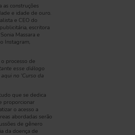
ga as construções
dade e idade de ouro.
nalista e CEO do
blicitária, escritora
 Sonia Massara e
no Instagram,
e o processo de
tante esse diálogo
 aqui no ‘Curso da
tudo que se dedica
e proporcionar
tizar o acesso a
 áreas abordadas serão
cussões de gênero
ia da doença de