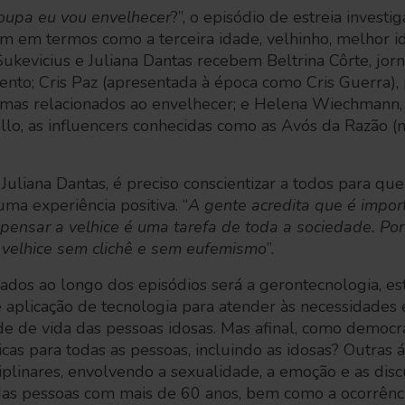
oupa eu vou envelhecer
?”, o episódio de estreia investi
am em termos como a terceira idade, velhinho, melhor i
Sukevicius e Juliana Dantas recebem Beltrina Côrte, jor
nto; Cris Paz (apresentada à época como Cris Guerra), pu
mas relacionados ao envelhecer; e Helena Wiechmann,
lo, as influencers conhecidas como as Avós da Razão (
Juliana Dantas, é preciso conscientizar a todos para qu
ma experiência positiva. “
A gente acredita que é impor
 pensar a velhice é uma tarefa de toda a sociedade. Por
a velhice sem clichê e sem eufemismo
”.
dos ao longo dos episódios será a gerontecnologia, es
 aplicação de tecnologia para atender às necessidades 
e de vida das pessoas idosas. Mas afinal, como democra
cas para todas as pessoas, incluindo as idosas? Outras
iplinares, envolvendo a sexualidade, a emoção e as dis
das pessoas com mais de 60 anos, bem como a ocorrênc