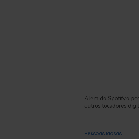
Além do Spotify,o po
outros tocadores digit
Pessoas Idosas