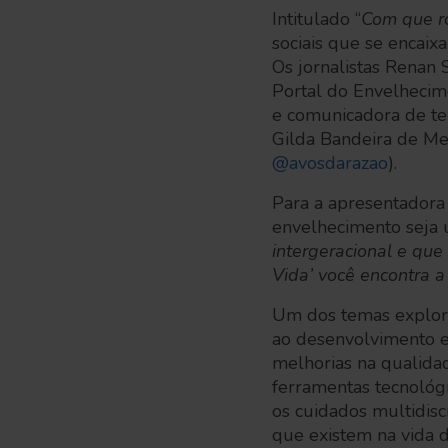
Intitulado “
Com que r
sociais que se encaix
Os jornalistas Renan 
Portal do Envelhecime
e comunicadora de te
Gilda Bandeira de Mel
@avosdarazao
).
Para a apresentadora 
envelhecimento seja u
intergeracional e que
Vida’ você encontra 
Um dos temas explora
ao desenvolvimento e
melhorias na qualidad
ferramentas tecnológi
os cuidados multidisc
que existem na vida 