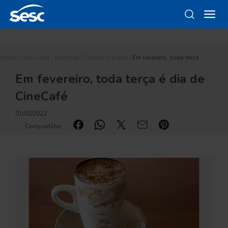
Home
|
Sorocaba
|
Editorial
|
Cinema e Vídeo
|
Em fevereiro, toda terça …
Em fevereiro, toda terça é dia de
CineCafé
01/02/2022
Compartilhe: