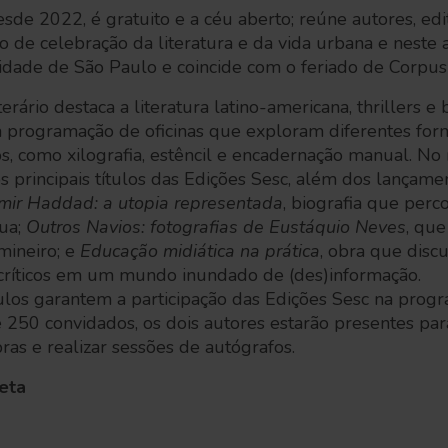
sde 2022, é gratuito e a céu aberto; reúne autores, edit
 de celebração da literatura e da vida urbana e neste 
 cidade de São Paulo e coincide com o feriado de Corpus 
terário destaca a literatura latino-americana, thrillers e 
 programação de oficinas que exploram diferentes for
s, como xilografia, estêncil e encadernação manual. N
os principais títulos das Edições Sesc, além dos lançam
mir Haddad: a utopia representada
, biografia que perco
rua;
Outros Navios: fotografias de Eustáquio Neves
, que
 mineiro; e
Educação midiática na prática
, obra que disc
 críticos em um mundo inundado de (des)informação.
tulos garantem a participação das Edições Sesc na progr
de 250 convidados, os dois autores estarão presentes pa
ras e realizar sessões de autógrafos.
eta