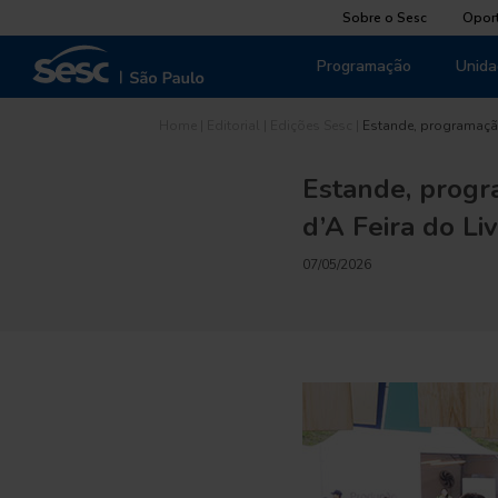
Sobre o Sesc
Opor
Programação
Unida
Home
|
Editorial
|
Edições Sesc
|
Estande, programaçã
Estande, progr
d’A Feira do Li
07/05/2026