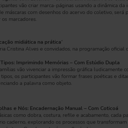
ticipantes vão criar marca-páginas usando a dinâmica da
 de máscaras com desenhos do acervo do coletivo, será
r os marcadores.
ação midiática na prática
“
a Cristina Alves e convidados, na programação oficial d
e Tipos: Imprimindo Memórias – Com Estúdio Dupla
amílias vão vivenciar a impressão gráfica ludicamente
tipos, os participantes vão formar frases poéticas e dit
enciando a palavra como objeto.
Folhas e Nós: Encadernação Manual – Com Coticoá
ásicas como dobra, costura, refile e acabamento, cada pa
prio caderno, explorando os processos que transformam 