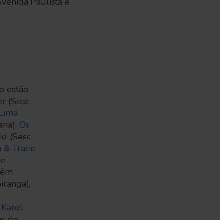
venida Paulista e
o estão
er
(Sesc
Lima
ana),
Os
id
(Sesc
 & Tracie
 e
bém
iranga),
 Karol
as de