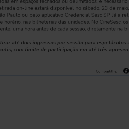
zadas em espaços fechados ou delimitados, é necessário 
tirada on-line estará disponível no sábado, 23 de maio, 
ão Paulo ou pelo aplicativo Credencial Sesc SP. Já a ret
 horário, nas bilheterias das unidades. No CineSesc, o
ente, uma hora antes de cada sessão, diretamente na bil
irar até dois ingressos por sessão para espetáculos 
antis, com limite de participação em até três aprese
Compartilhe: