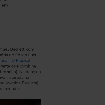
s em
amuel Beckett, com
mória de Edson Luís
ana – O Musical
nerante que combina
enzinho). Na dança, a
iva inspirada na
sc Avenida Paulista),
as unidades.