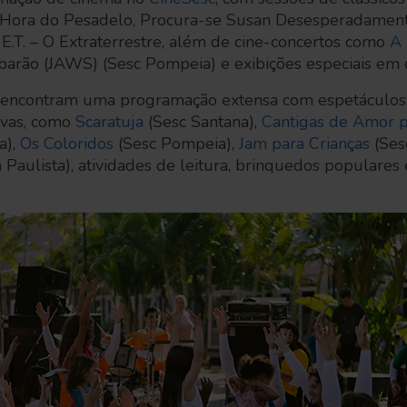
Hora do Pesadelo, Procura-se Susan Desesperadamente
, E.T. – O Extraterrestre, além de cine-concertos como
A 
ubarão (JAWS) (Sesc Pompeia) e exibições especiais em 
s encontram uma programação extensa com espetáculos, b
tivas, como
Scaratuja
(Sesc Santana),
Cantigas de Amor 
a),
Os Coloridos
(Sesc Pompeia),
Jam para Crianças
(Ses
Paulista), atividades de leitura, brinquedos populares e