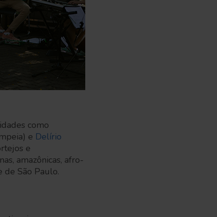
unidades como
mpeia) e
Delírio
ortejos e
nas, amazônicas, afro-
de de São Paulo.