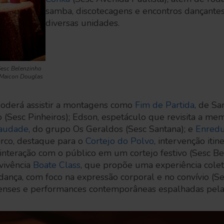
samba, discotecagens e encontros dançante
diversas unidades.
Sesc Belenzinho
: Maicon Douglas
 poderá assistir a montagens como
Fim de Partida
, de S
 (Sesc Pinheiros); Edson, espetáculo que revisita a me
audade
, do grupo Os Geraldos (Sesc Santana); e
Enredu
irco, destaque para o
Cortejo do Polvo
, intervenção iti
nteração com o público em um cortejo festivo (Sesc Bel
vivência
Boate Class
, que propõe uma experiência colet
 dança, com foco na expressão corporal e no convívio (Se
censes e performances contemporâneas espalhadas pel