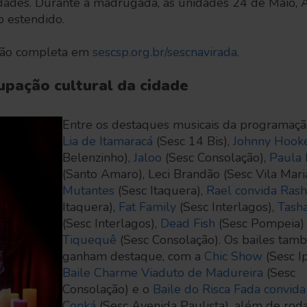
idades. Durante a madrugada, as unidades 24 de Maio, A
o estendido.
ção completa em
sescsp.org.br/sescnavirada
.
upação cultural da cidade
Entre os destaques musicais da programaçã
Lia de Itamaracá
(Sesc 14 Bis),
Johnny Hook
Belenzinho),
Jaloo
(Sesc Consolação),
Paula 
(Santo Amaro), Leci Brandão (Sesc Vila Mari
Mutantes
(Sesc Itaquera),
Rael convida Rash
Itaquera),
Fat Family
(Sesc Interlagos),
Tasha
(Sesc Interlagos),
Dead Fish
(Sesc Pompeia)
Tiquequê
(Sesc Consolação). Os bailes tam
ganham destaque, com a
Chic Show
(Sesc Ip
Baile Charme Viaduto de Madureira
(Sesc
Consolação) e o
Baile do Risca Fada convida
Conká
(Sesc Avenida Paulista), além de rod