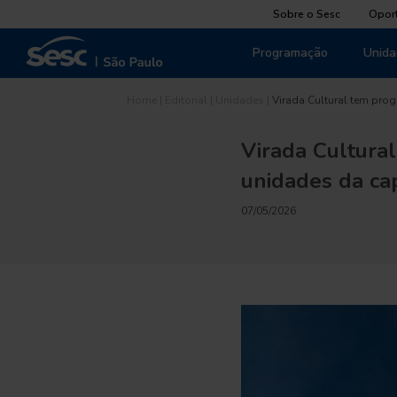
Sobre o Sesc
Opor
Programação
Unida
Home
|
Editorial
|
Unidades
|
Virada Cultural tem prog
Virada Cultura
unidades da cap
07/05/2026