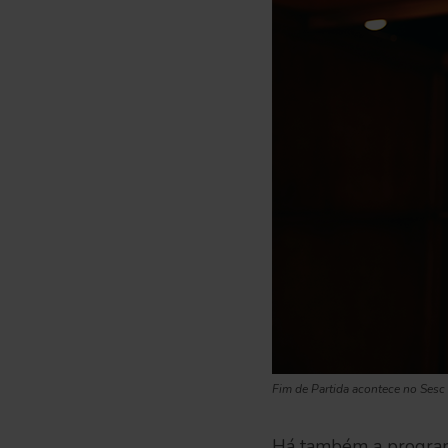
Fim de Partida acontece no Sesc
Há também a progra