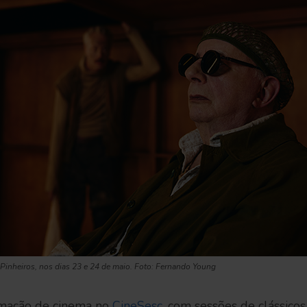
 Pinheiros, nos dias 23 e 24 de maio. Foto: Fernando Young
mação de cinema no
CineSesc
, com sessões de clássico