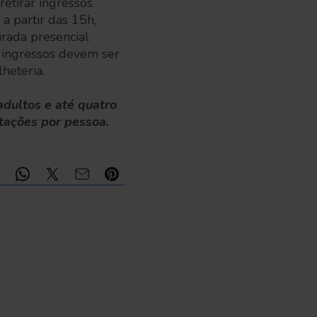
retirar ingressos
a partir das 15h,
irada presencial
s ingressos devem ser
heteria.
adultos e até quatro
ntações por pessoa.