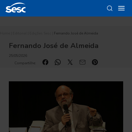
Home
|
Editorial
|
Edições Sesc
|
Fernando José de Almeida
Fernando José de Almeida
25/05/2026
Compartilhe: