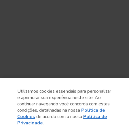
Utilizamos cookies essenciais para personalizar
e aprimorar sua experiência neste site. Ao
continuar navegando você concorda com estas
Anterior
Próximo post
condições, detalhadas na nossa
Política de
Cookies
de acordo com a nossa
Política de
Privacidade
.