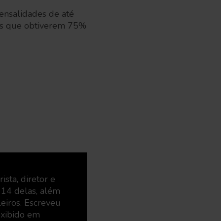
mensalidades de até
nos que obtiverem 75%
ista, diretor e
 14 delas, além
leiros. Escreveu
exibido em