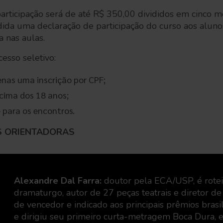
articipação será de até R$ 350,00 divididos em cinco 
dida uma declaração de participação do curso aos alu
a nas aulas.
esso seletivo:
enas uma inscrição por CPF;
acima dos 18 anos;
e para os encontros.
S ORIENTADORAS
Alexandre Dal Farra:
doutor pela ECA/USP, é roteir
dramaturgo, autor de 27 peças teatrais e diretor de
de vencedor e indicado aos principais prêmios brasi
e dirigiu seu primeiro curta-metragem Boca Dura, 