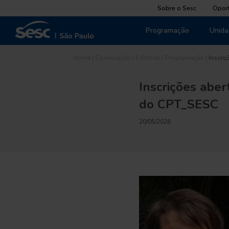
Sobre o Sesc
Opor
Programação
Unida
Home
|
Consolação
|
Editorial
|
Programação
|
Inscriç
Inscrições aber
do CPT_SESC
20/05/2026