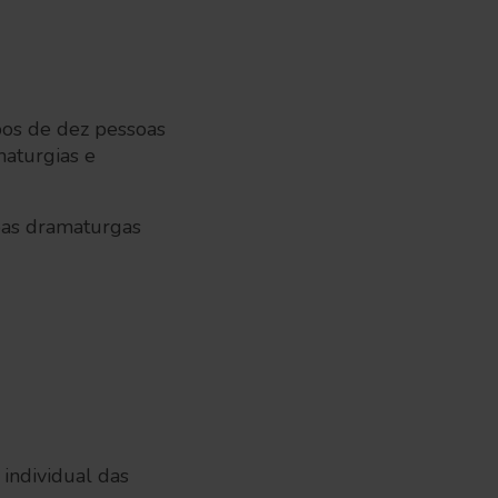
pos de dez pessoas
maturgias e
soas dramaturgas
individual das