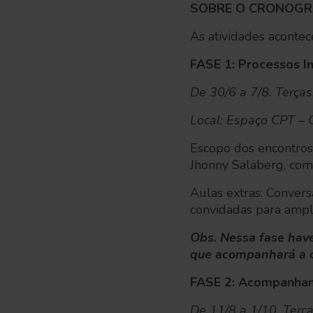
SOBRE O CRONOG
As atividades aconte
FASE 1: Processos In
De 30/6 a 7/8. Terças
Local: Espaço CPT – 
Escopo dos encontros:
Jhonny Salaberg, com a
Aulas extras: Conver
convidadas para ampli
Obs. Nessa fase have
que acompanhará a cr
FASE 2: Acompanha
De 11/8 a 1/10. Terç