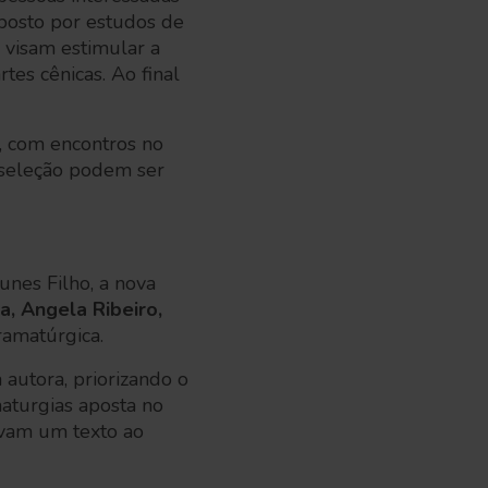
posto por estudos de
e visam estimular a
tes cênicas. Ao final
o, com encontros no
 seleção podem ser
unes Filho, a nova
a, Angela Ribeiro,
ramatúrgica.
 autora, priorizando o
maturgias aposta no
lvam um texto ao