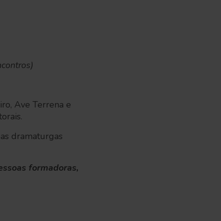
ncontros)
iro, Ave Terrena e
orais.
soas dramaturgas
pessoas formadoras,