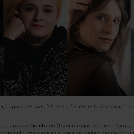
leção para pessoas interessadas em estudo e criações 
o
ições
para o
Círculo de Dramaturgias
, percurso format
lvimento, investigação e troca de conhecimento entre 