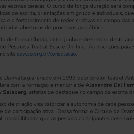
s escritas cênicas. O curso de longa duração será com
áticas de escrita, orientações em grupo e individuais, qu
ca e o fortalecimento de redes criativas no campo das ar
alizadas aberturas de processos ao público.
ado de forma híbrida, entre junho e dezembro deste an
de Pesquisa Teatral Sesc e On-line. As inscrições para
 no site
sescsp.org.br/consolacao
.
de Dramaturgia,
criado em 1999 pelo diretor teatral Ant
ntará com a formação e mentoria de
Alexandre Dal Farr
y Salaberg,
artistas de destaque no campo da escrita d
o de criação visa valorizar a autonomia de cada pessoa
e de participação ativa. Dessa forma, o Círculo de Dra
l, possibilitando que as pessoas participantes desenvo