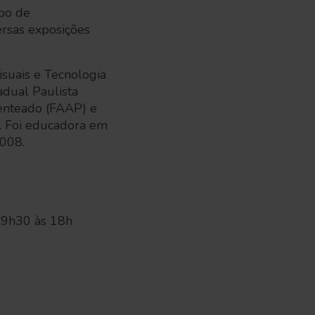
upo de
ersas exposições
isuais e Tecnologia
adual Paulista
Penteado (FAAP) e
). Foi educadora em
2008.
s 9h30 às 18h