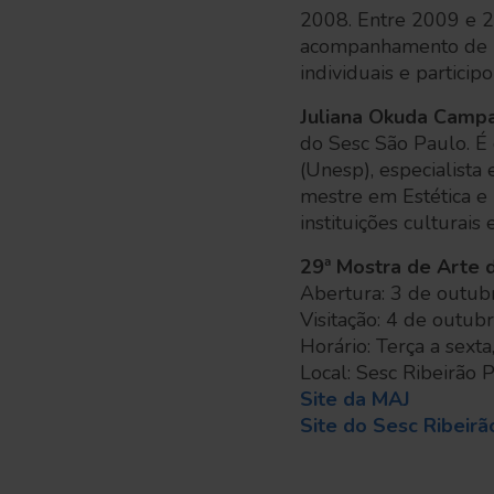
2008. Entre 2009 e 2
acompanhamento de pr
individuais e partici
Juliana Okuda Campa
do Sesc São Paulo. É
(Unesp), especialist
mestre em Estética e
instituições culturai
29ª Mostra de Arte 
Abertura: 3 de outub
Visitação: 4 de outu
Horário: Terça a sext
Local: Sesc Ribeirão 
Site da MAJ
Site do Sesc Ribeirã