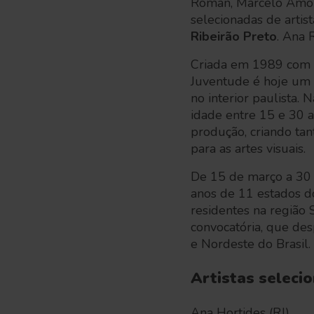
Roman, Marcelo Amor
selecionadas de artis
Ribeirão Preto
. Ana
Criada em 1989 com o 
Juventude é hoje um 
no interior paulista.
idade entre 15 e 30 a
produção, criando tan
para as artes visuais.
De 15 de março a 30 d
anos de 11 estados do
residentes na região
convocatória, que des
e Nordeste do Brasil.
Artistas seleci
Ana Hortides (RJ)