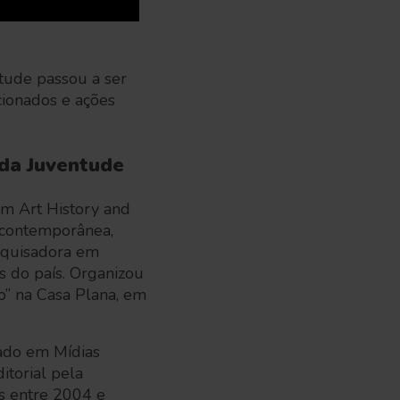
tude passou a ser
cionados e ações
 da Juventude
m Art History and
 contemporânea,
pesquisadora em
s do país. Organizou
o” na Casa Plana, em
uado em Mídias
itorial pela
s entre 2004 e