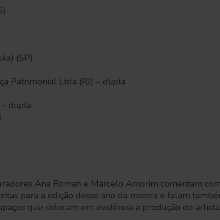
S)
ska) (SP)
a Patrimonial Ltda (RJ)
– dupla
– dupla
)
 curadores Ana Roman e Marcelo Amorim comentam como
critas para a edição desse ano da mostra e falam tamb
spaços que colocam em evidência a produção de artistas