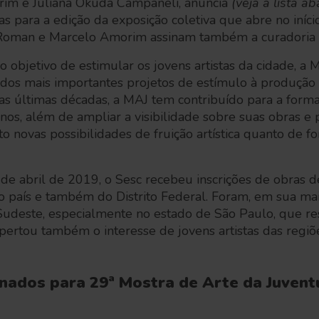
im e Juliana Okuda Campaneli, anuncia
(veja a lista ab
tas para a edição da exposição coletiva que abre no iníc
 Roman e Marcelo Amorim assinam também a curadoria 
objetivo de estimular os jovens artistas da cidade, a 
dos mais importantes projetos de estímulo à produção 
 Nas últimas décadas, a MAJ tem contribuído para a form
nos, além de ampliar a visibilidade sobre suas obras e
to novas possibilidades de fruição artística quanto de 
e abril de 2019, o Sesc recebeu inscrições de obras de
 país e também do Distrito Federal. Foram, em sua maior
 Sudeste, especialmente no estado de São Paulo, que 
pertou também o interesse de jovens artistas das regiõ
onados para 29ª Mostra de Arte da Juven