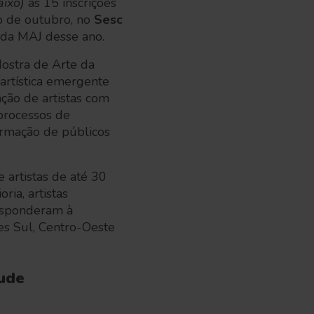
aixo)
as 15 inscrições
io de outubro, no
Sesc
da MAJ desse ano.
Mostra de Arte da
artística emergente
ação de artistas com
 processos de
formação de públicos
 artistas de até 30
ia, artistas
responderam à
es Sul, Centro-Oeste
tude