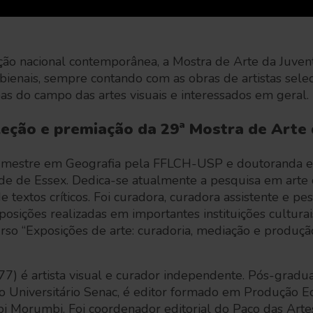
ção nacional contemporânea, a Mostra de Arte da Juven
bienais, sempre contando com as obras de artistas sele
as do campo das artes visuais e interessados em geral.
eção e premiação da 29ª Mostra de Arte
 mestre em Geografia pela FFLCH-USP e doutoranda e
de de Essex. Dedica-se atualmente a pesquisa em arte
de textos críticos. Foi curadora, curadora assistente e 
posições realizadas em importantes instituições culturai
rso “Exposições de arte: curadoria, mediação e produçã
7) é artista visual e curador independente. Pós-grad
ro Universitário Senac, é editor formado em Produção Ed
 Morumbi. Foi coordenador editorial do Paço das Arte