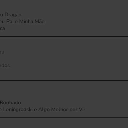
eu Dragão
eu Pai e Minha Mãe
ca
eu
ados
 Roubado
e Leningradski e Algo Melhor por Vir