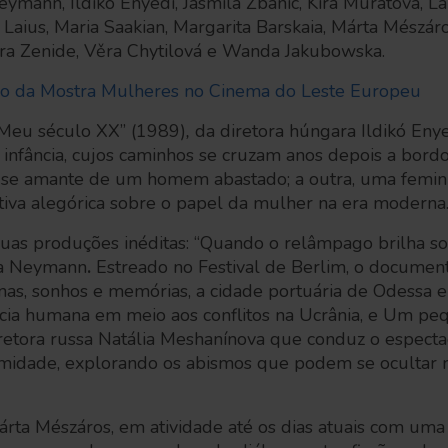
ymann, Ildikó Enyedi, Jasmila Zbanic, Kira Muratova, L
 Laius, Maria Saakian, Margarita Barskaia, Márta Mészáro
a Zenide, Věra Chytilová e Wanda Jakubowska.
go da Mostra Mulheres no Cinema do Leste
Europeu
“Meu século XX” (1989)
,
da diretora húngara
Ildikó Eny
infância, cujos caminhos se cruzam anos depois a bord
-se amante de um homem abastado; a outra, uma feminis
ativa alegórica sobre o papel da mulher na era moderna
uas produções inéditas: “Quando o relâmpago brilha so
va Neymann
.
Estreado no Festival de Berlim, o document
nas, sonhos e memórias, a cidade portuária de Odessa e
ncia humana em meio aos conflitos na Ucrânia, e Um p
retora russa Natália Meshanínova
que conduz o espectad
timidade, explorando os abismos que podem se ocultar 
rta Mészáros, em atividade até os dias atuais com uma