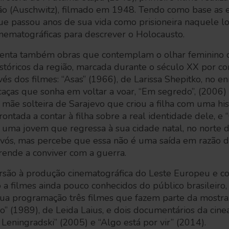
o (Auschwitz), filmado em 1948. Tendo como base as e
que passou anos de sua vida como prisioneira naquele l
 cinematográficas para descrever o Holocausto.
enta também obras que contemplam o olhar feminino d
stóricos da região, marcada durante o século XX por co
avés dos filmes: “Asas” (1966), de Larissa Shepitko, no e
aças que sonha em voltar a voar, “Em segredo”, (2006) 
a mãe solteira de Sarajevo que criou a filha com uma his
rontada a contar à filha sobre a real identidade dele, e 
 uma jovem que regressa à sua cidade natal, no norte 
avós, mas percebe que essa não é uma saída em razão do
prende a conviver com a guerra.
rsão à produção cinematográfica do Leste Europeu e co
 a filmes ainda pouco conhecidos do público brasileiro,
sua programação três filmes que fazem parte da mostra: 
” (1989), de Leida Laius, e dois documentários da cin
 Leningradski” (2005) e “Algo está por vir” (2014).