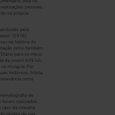
umentário, está na
ealizações pessoais,
nto na própria
atribuído pela
eses” (1976),
vez na história do
amação inclui também
“Diário para os meus
da da jovem órfã Juli
 na Hungria. Por
ais históricos, Márta
 relevância como
inematografia de
 foram realizados,
 caso da cineasta
ado dentro de um