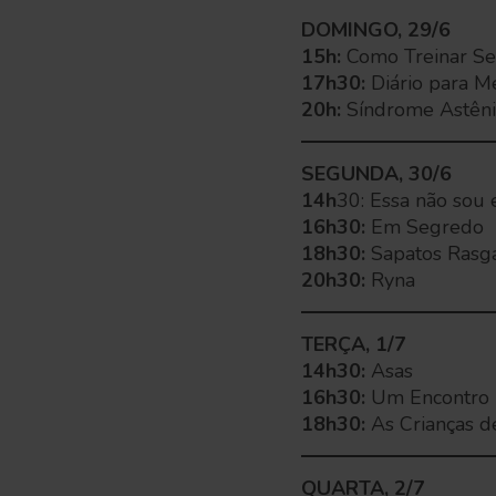
DOMINGO, 29/6
15h:
Como Treinar S
17h30:
Diário para M
20h:
Síndrome Astêni
SEGUNDA, 30/6
14h
30: Essa não sou 
16h30:
Em Segredo
18h30:
Sapatos Rasg
20h30:
Ryna
TERÇA, 1/7
14h30:
Asas
16h30:
Um Encontro
18h30:
As Crianças d
QUARTA, 2/7