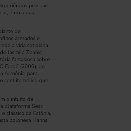
xperiências pessoais
ocal, é uma das
iante de
nflitos armados e
nredo a vida cotidiana
de Jasmila Zbanic,
tória fantasiosa sobre
“O Farol” (2006), de
da Armênia, para
 conflito bélico que
m o intuito de
 a plataforma Sesc
o clássico da Estônia,
easta polonesa Hanna