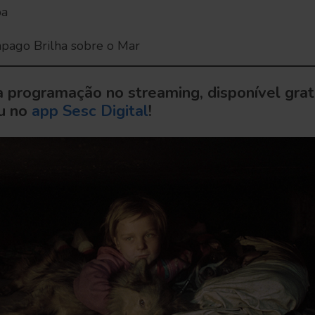
pa
ago Brilha sobre o Mar
 programação no streaming, disponível gra
u no
app Sesc Digital
!