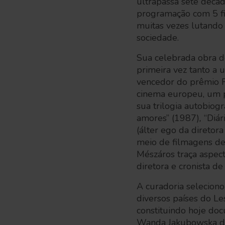
ultrapassa sete décad
programação com 5 fi
muitas vezes lutando 
sociedade.
Sua celebrada obra de
primeira vez tanto a
vencedor do prêmio Fi
cinema europeu, um p
sua trilogia autobiog
amores”
(1987)
,
“Diá
(álter ego da direto
meio de filmagens de f
Mészáros traça aspec
diretora e cronista 
A curadoria selecion
diversos países do Le
constituindo hoje doc
Wanda Jakubowska dir