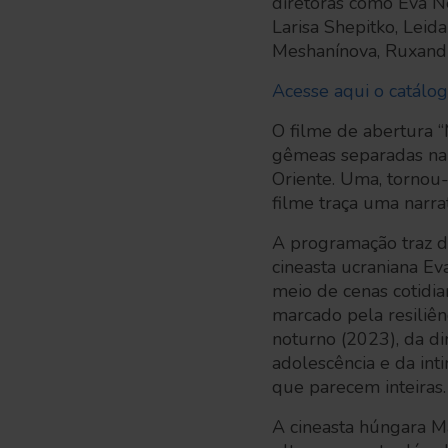
diretoras como Eva Ne
Larisa Shepitko, Leida
Meshanínova, Ruxandr
Acesse aqui o catálo
O filme de abertura 
gêmeas separadas na 
Oriente. Uma, tornou
filme traça uma narr
A programação traz d
cineasta ucraniana E
meio de cenas cotidia
marcado pela resiliê
noturno (2023), da di
adolescência e da in
que parecem inteiras.
A cineasta húngara Má