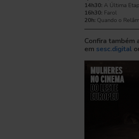
14h30:
A Última Eta
16h30:
Farol
20h:
Quando o Relâmp
Confira também a
em
sesc.digital
o