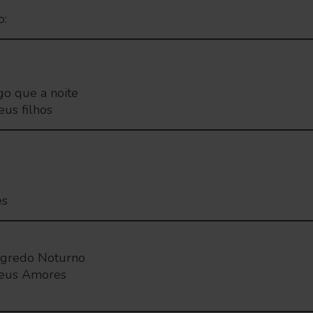
o:
go que a noite
eus filhos
es
gredo Noturno
meus Amores