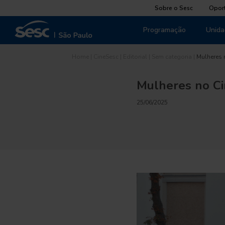
Sobre o Sesc
Opor
Programação
Unida
Home
|
CineSesc
|
Editorial
|
Sem categoria
|
Mulheres 
Mulheres no C
25/06/2025