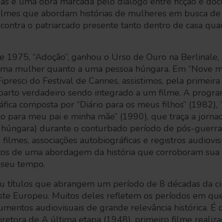
as e uma obra marcada pelo diálogo entre ficção e doc
lmes que abordam histórias de mulheres em busca de r
contra o patriarcado presente tanto dentro de casa qua
 1975, “Adoção”, ganhou o Urso de Ouro na Berlinale, 
 uma mulher quanto a uma pessoa húngara. Em “Nove m
presci do Festival de Cannes, assistimos, pela primeira 
arto verdadeiro sendo integrado a um filme. A progr
ráfica composta por “Diário para os meus filhos”
(1982)
,
rio para meu pai e minha mãe”
(1990), que traça a jorna
ra húngara) durante o conturbado período de pós-guerra
ilmes, associações autobiográficas e registros audiovisu
tos de uma abordagem da história que corroboram sua
de seu tempo.
ou títulos que abrangem um período de 8 décadas da c
ste Europeu. Muitos deles refletem os períodos em que
umentos audiovisuais de grande relevância histórica. É o
etora de A última etapa (1948), primeiro filme realiz