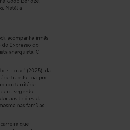
ana Gogo Beridze,
s, Natália
edi, acompanha irmãs
o do Expresso do
ta anarquista. O
.
bre o mar” (2025), da
ário transforma, por
m um território
equeno segredo
or aos limites da
mesmo nas famílias
 carreira que