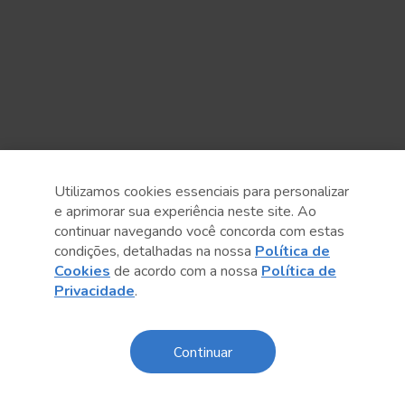
Utilizamos cookies essenciais para personalizar
e aprimorar sua experiência neste site. Ao
continuar navegando você concorda com estas
Anterior
Próximo post
condições, detalhadas na nossa
Política de
Cookies
de acordo com a nossa
Política de
Privacidade
.
Continuar
Conteúdo relacionado