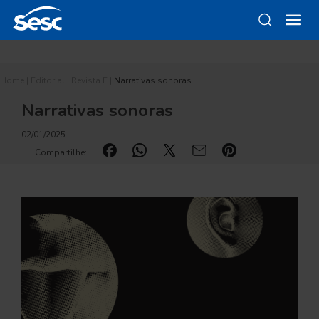
Home
|
Editorial
|
Revista E
|
Narrativas sonoras
Narrativas sonoras
02/01/2025
Compartilhe: