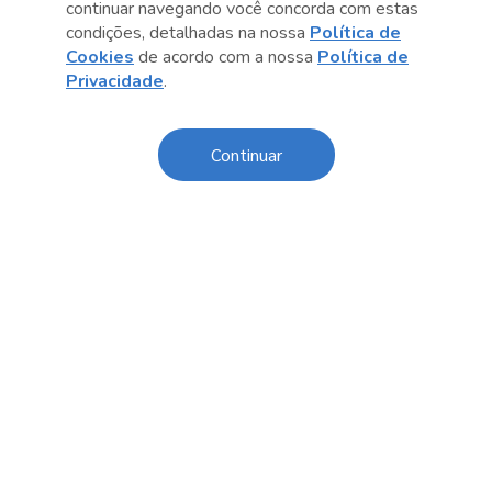
continuar navegando você concorda com estas
Anterior
Próximo post
condições, detalhadas na nossa
Política de
Cookies
de acordo com a nossa
Política de
Privacidade
.
Continuar
Conteúdo relacionado
Darlene J. Sadlier
Para e