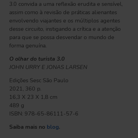
3.0 convida a uma reflexão erudita e sensível,
assim como à revisão de práticas alienantes
envolvendo viajantes e os múltiplos agentes
desse circuito, instigando a crítica e a atenção
para que se possa desvendar o mundo de
forma genuína.
O olhar do turista 3.0
JOHN URRY E JONAS LARSEN
Edições Sesc São Paulo
2021, 360 p.
16,3 X 23 X 1,8 cm
489 g
ISBN: 978-65-86111-57-6
Saiba mais no
blog
.