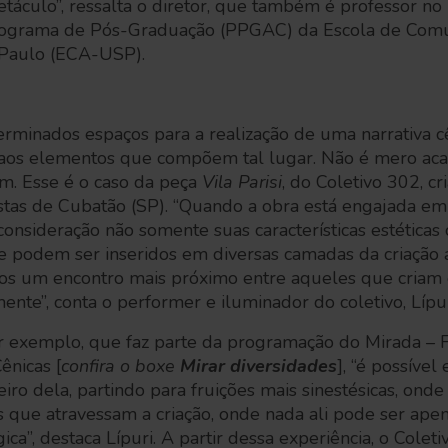
etáculo”, ressalta o diretor, que também é professor 
Programa de Pós-Graduação (PPGAC) da Escola de Comu
 Paulo (ECA-USP).
erminados espaços para a realização de uma narrativa 
e aos elementos que compõem tal lugar. Não é mero acas
. Esse é o caso da peça
Vila Parisi
, do Coletivo 302, c
istas de Cubatão (SP). “Quando a obra está engajada em
onsideração não somente suas características estéticas 
 podem ser inseridos em diversas camadas da criação ar
os um encontro mais próximo entre aqueles que criam
te”, conta o performer e iluminador do coletivo, Lípu
r exemplo, que faz parte da programação do Mirada – F
ênicas [
confira o boxe
Mirar diversidades
], “é possível
heiro dela, partindo para fruições mais sinestésicas, onde
s que atravessam a criação, onde nada ali pode ser apen
ca”, destaca Lípuri. A partir dessa experiência, o Col