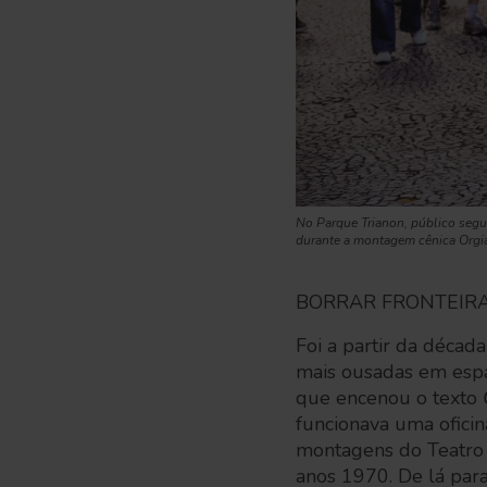
No Parque Trianon, público segu
durante a montagem cênica Orgi
BORRAR FRONTEIR
Foi a partir da décad
mais ousadas em espa
que encenou o texto
funcionava uma oficin
montagens do Teatro Of
anos 1970. De lá par