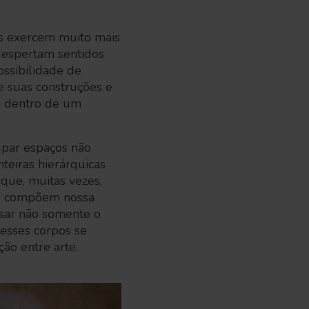
as exercem muito mais
despertam sentidos
ossibilidade de
e suas construções e
o dentro de um
cupar espaços não
teiras hierárquicas
 que, muitas vezes,
ue compõem nossa
ensar não somente o
esses corpos se
ção entre arte,