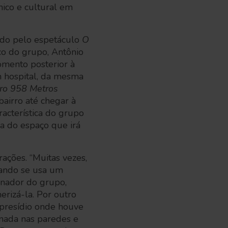
mico e cultural em
cado pelo espetáculo
O
tico do grupo, Antônio
omento posterior à
m hospital, da mesma
ro 958 Metros
bairro até chegar à
acterística do grupo
ia do espaço que irá
rações. “Muitas vezes,
uando se usa um
inador do grupo,
erizá-la. Por outro
 presídio onde houve
nada nas paredes e