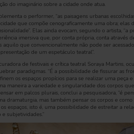
rução do imaginário sobre a cidade onde atua.
lementa o performer, “as paisagens urbanas escolhid
 cidade que compõe cenograficamente uma obra; elas 
sionalidade”. Elas ainda evocam, segundo o artista, “a p
iência imersiva que, por conta própria, conta através d
s aquilo que convencionalmente não pode ser acessad
apresentação de um espetáculo teatral”.
uradora de festivais e crítica teatral Soraya Martins, o
ebrar paradigmas. “É a possibilidade de fissurar as fron
finem os espaços propícios para se realizar uma peça e
a maneira a variedade e singularidade dos corpos q
 Pensar em palcos plurais, conclui a pesquisadora, “é p
ma dramaturgia, mas também pensar os corpos e como 
s espaços, isto é, uma possibilidade de estreitar a rela
 e subjetividades.”