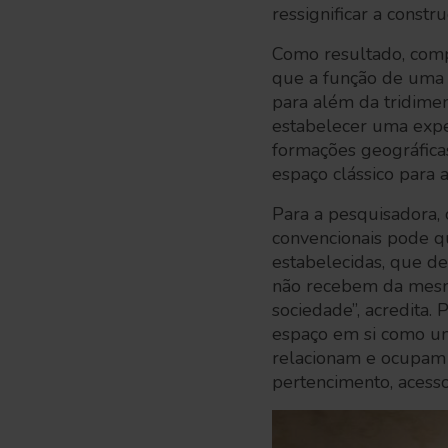
ressignificar a const
Como resultado, comp
que a função de uma
para além da tridimen
estabelecer uma exper
formações geográfica
espaço clássico para 
Para a pesquisadora, c
convencionais pode qu
estabelecidas, que de
não recebem da mesm
sociedade”, acredita.
espaço em si como u
relacionam e ocupam o
pertencimento, acesso