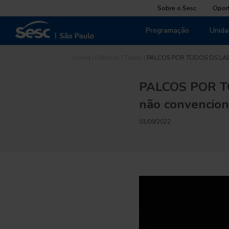
Sobre o Sesc
Opor
Programação
Unida
Home
|
Editorial
|
Teatro
|
PALCOS POR TODOS OS L
PALCOS POR TO
não convencion
01/09/2022