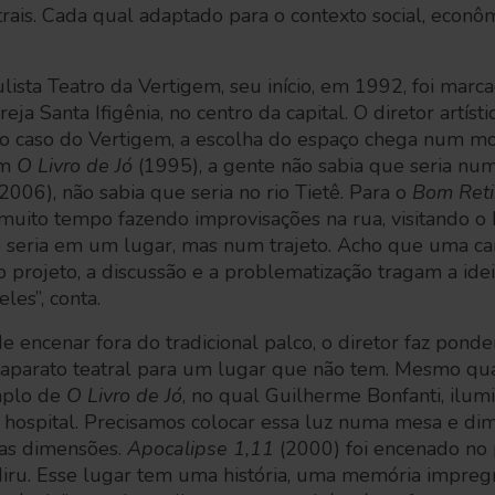
trais. Cada qual adaptado para o contexto social, econô
ista Teatro da Vertigem, seu início, em 1992, foi mar
greja Santa Ifigênia, no centro da capital. O diretor artís
 no caso do Vertigem, a escolha do espaço chega num m
Em
O Livro de Jó
(1995), a gente não sabia que seria nu
(2006), não sabia que seria no rio Tietê. Para o
Bom Reti
 muito tempo fazendo improvisações na rua, visitando o 
 seria em um lugar, mas num trajeto. Acho que uma car
o projeto, a discussão e a problematização tragam a ide
les”, conta.
e encenar fora do tradicional palco, o diretor faz ponde
m aparato teatral para um lugar que não tem. Mesmo q
emplo de
O Livro de Jó
, no qual Guilherme Bonfanti, ilum
o hospital. Precisamos colocar essa luz numa mesa e dim
ras dimensões.
Apocalipse 1,11
(2000) foi encenado no
iru. Esse lugar tem uma história, uma memória impreg