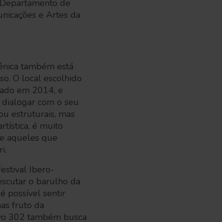
no Departamento de
nicações e Artes da
cênica também está
o. O local escolhido
riado em 2014, e
 dialogar com o seu
ou estruturais, mas
tística, é muito
 e aqueles que
ri.
estival Ibero-
 escutar o barulho da
 é possível sentir
as fruto da
etivo 302 também busca