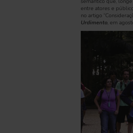
semântico que, longe 
entre atores e públic
no artigo “Consideraçõ
Urdimento
, em agost