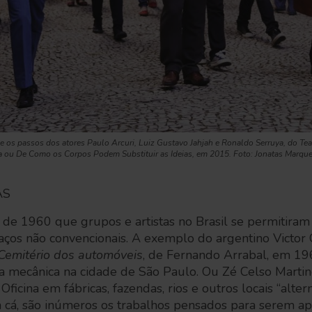
e os passos dos atores Paulo Arcuri, Luiz Gustavo Jahjah e Ronaldo Serruya, do Te
a ou De Como os Corpos Podem Substituir as Ideias, em 2015. Foto: Jonatas Marqu
AS
a de 1960 que grupos e artistas no Brasil se permitiram
ços não convencionais. A exemplo do argentino Victor 
Cemitério dos automóveis
, de Fernando Arrabal, em 1
a mecânica na cidade de São Paulo. Ou Zé Celso Martine
icina em fábricas, fazendas, rios e outros locais “altern
a cá, são inúmeros os trabalhos pensados para serem 