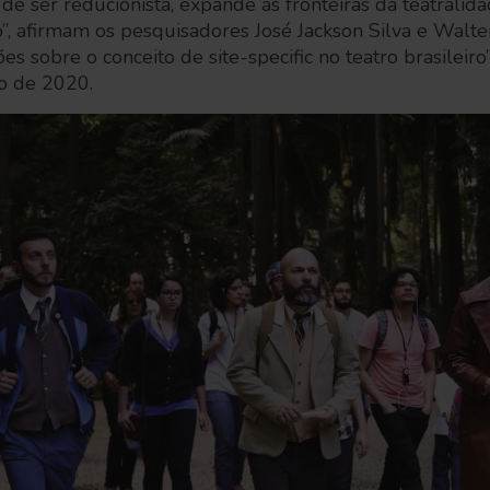
de ser reducionista, expande as fronteiras da teatralid
o”, afirmam os pesquisadores José Jackson Silva e Walte
es sobre o conceito de site-specific no teatro brasileiro
o de 2020.