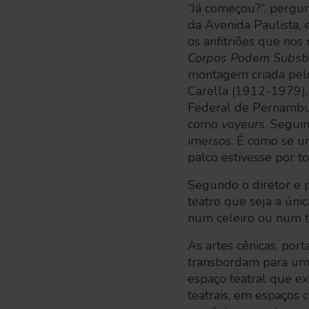
“Já começou?”, pergu
da Avenida Paulista
os anfitriões que no
Corpos Podem Substit
montagem criada pelo
Carella (1912-1979),
Federal de Pernambu
como
voyeurs
. Segui
imersos. É como se um
palco estivesse por t
Segundo o diretor e 
teatro que seja a úni
num celeiro ou num 
As artes cênicas, port
transbordam para uma
espaço teatral que ex
teatrais, em espaços