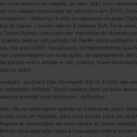
nta uma senhora de chapéu, ao meu lado, num apartam
, em um sábado ensolarado de setembro, em 2015. Com
s receberam – tínhamos à mão os ingressos da peça
Orgi
uir as Ideias
–, seriam atores à paisana. Sim. Teria início, 
 Teatro Kunyn, costurada por memórias do dramaturgo
 quando passou um período no Recife como professor 
co, nos anos 1960. Aos poucos, compreendemos que fa
mos o personagem em suas ações, do apartamento até o
a parede entre artistas e nós, público, fosse derrubad
odos os lados.
produtor austríaco Max Reinhardt (1873-1943), não ex
ca realmente artística. “Vocês podem fazer os bons ator
teatro e amanhã num botequim”, defendeu.
anto, não se restringem apenas ao tradicional palco italia
 rua, para um hospital, para uma escola, para um apar
trapola as convenções da caixa cênica ao tomar espaços 
 cênicos, essa operação lança a linguagem teatral con