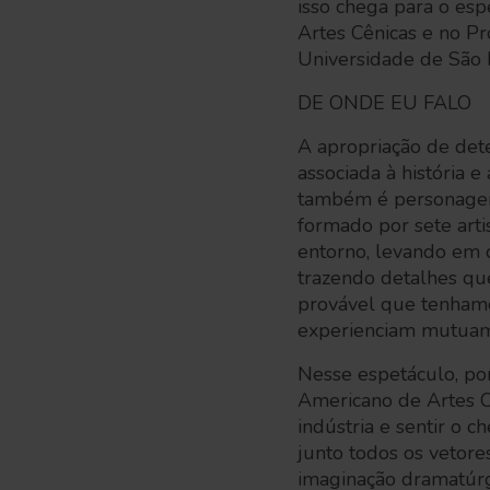
isso chega para o esp
Artes Cênicas e no 
Universidade de São
DE ONDE EU FALO
A apropriação de det
associada à história 
também é personagem
formado por sete art
entorno, levando em c
trazendo detalhes que
provável que tenham
experienciam mutuamen
Nesse espetáculo, po
Americano de Artes C
indústria e sentir o c
junto todos os vetore
imaginação dramatúrgi