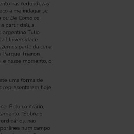
ento nas redondezas
eço a me indagar se
a ou De Como os
a partir dali, a
 argentino Tulio
da Universidade
zemos parte da cena,
 Parque Trianon,
a, e nesse momento, o
iste uma forma de
es representarem hoje
no. Pelo contrário,
tamento. “Sobre o
ordinários, não
temporânea num campo