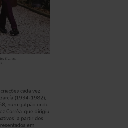
atro Kunyn,
es
 criações cada vez
García (1934-1982),
968, num galpão onde
z Corrêa, que dirigiu
ativos” a partir dos
apresentados em