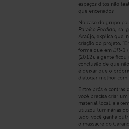
espaços ditos não tea
que encenados.
No caso do grupo paul
Paraíso Perdido
, na I
Araújo, explica que,
criação do projeto. “
forma que em
BR-3
(2012), a gente ficou
conclusão de que não
é deixar que o própri
dialogar melhor com e
Entre prós e contras d
você precisa criar u
material local, a ex
utilizou luminárias d
lado, você ganha out
o massacre do Carand