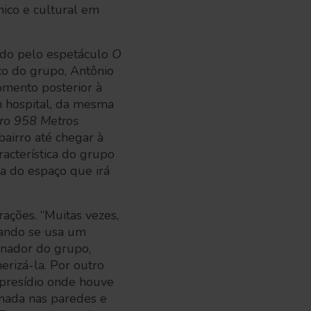
mico e cultural em
cado pelo espetáculo
O
tico do grupo, Antônio
omento posterior à
m hospital, da mesma
ro 958 Metros
bairro até chegar à
acterística do grupo
ia do espaço que irá
rações. “Muitas vezes,
uando se usa um
inador do grupo,
erizá-la. Por outro
 presídio onde houve
nada nas paredes e