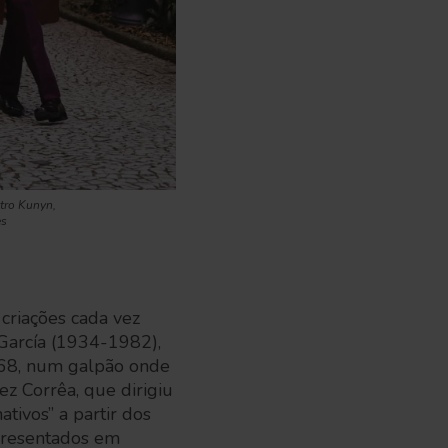
atro Kunyn,
es
 criações cada vez
García (1934-1982),
968, num galpão onde
z Corrêa, que dirigiu
ativos” a partir dos
apresentados em