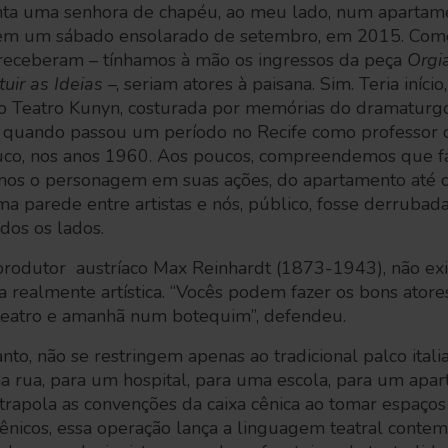
nta uma senhora de chapéu, ao meu lado, num apartam
, em um sábado ensolarado de setembro, em 2015. Com
s receberam – tínhamos à mão os ingressos da peça
Orgi
uir as Ideias
–, seriam atores à paisana. Sim. Teria início, 
 Teatro Kunyn, costurada por memórias do dramaturgo
 quando passou um período no Recife como professor 
co, nos anos 1960. Aos poucos, compreendemos que fa
mos o personagem em suas ações, do apartamento até o
a parede entre artistas e nós, público, fosse derrubad
odos os lados.
produtor austríaco Max Reinhardt (1873-1943), não ex
ca realmente artística. “Vocês podem fazer os bons ator
teatro e amanhã num botequim”, defendeu.
anto, não se restringem apenas ao tradicional palco italia
 rua, para um hospital, para uma escola, para um apar
trapola as convenções da caixa cênica ao tomar espaços 
 cênicos, essa operação lança a linguagem teatral con