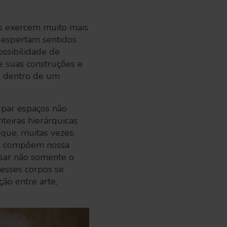
as exercem muito mais
despertam sentidos
ossibilidade de
e suas construções e
o dentro de um
cupar espaços não
teiras hierárquicas
 que, muitas vezes,
ue compõem nossa
ensar não somente o
esses corpos se
ção entre arte,