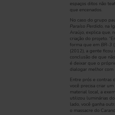
espaços ditos não tea
que encenados.
No caso do grupo paul
Paraíso Perdido
, na I
Araújo, explica que,
criação do projeto. “
forma que em
BR-3
(2012), a gente ficou
conclusão de que não
é deixar que o própri
dialogar melhor com e
Entre prós e contras d
você precisa criar u
material local, a ex
utilizou luminárias d
lado, você ganha out
o massacre do Carand