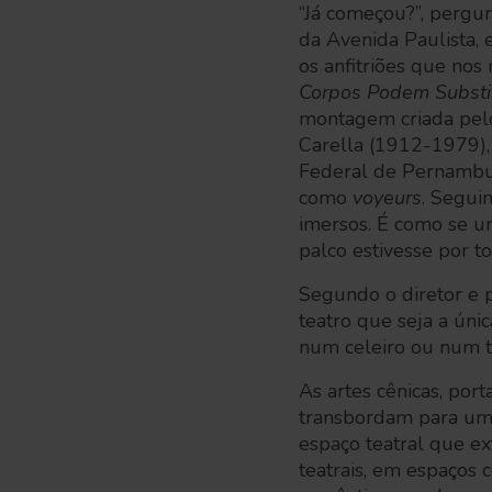
“Já começou?”, pergu
da Avenida Paulista
os anfitriões que no
Corpos Podem Substit
montagem criada pelo
Carella (1912-1979),
Federal de Pernambu
como
voyeurs
. Segui
imersos. É como se um
palco estivesse por t
Segundo o diretor e 
teatro que seja a úni
num celeiro ou num 
As artes cênicas, port
transbordam para uma
espaço teatral que ex
teatrais, em espaços