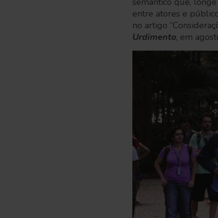
semântico que, longe 
entre atores e públic
no artigo “Consideraçõ
Urdimento
, em agost