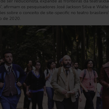
de ser reducionista, expande as fronteiras da teatralid
o”, afirmam os pesquisadores José Jackson Silva e Walte
es sobre o conceito de site-specific no teatro brasileiro
o de 2020.