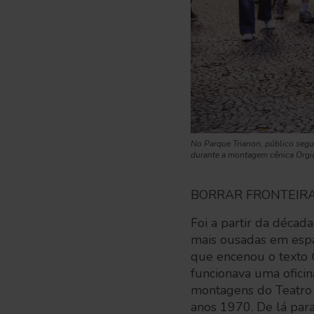
No Parque Trianon, público segu
durante a montagem cênica Orgi
BORRAR FRONTEIR
Foi a partir da décad
mais ousadas em espa
que encenou o texto
funcionava uma oficin
montagens do Teatro Of
anos 1970. De lá par