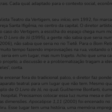
trais. Cada qual adaptado para o contexto social, econô
ista Teatro da Vertigem, seu início, em 1992, foi mar
greja Santa Ifigênia, no centro da capital. O diretor artís
 no caso do Vertigem, a escolha do espaço chega num m
Em
O Livro de Jó
(1995), a gente não sabia que seria nu
(2006), não sabia que seria no rio Tietê. Para o
Bom Reti
 muito tempo fazendo improvisações na rua, visitando o 
 seria em um lugar, mas num trajeto. Acho que uma car
o projeto, a discussão e a problematização tragam a ide
les”, conta.
e encenar fora do tradicional palco, o diretor faz ponde
m aparato teatral para um lugar que não tem. Mesmo q
emplo de
O Livro de Jó
, no qual Guilherme Bonfanti, ilum
o hospital. Precisamos colocar essa luz numa mesa e dim
ras dimensões.
Apocalipse 1,11
(2000) foi encenado no
iru. Esse lugar tem uma história, uma memória impreg