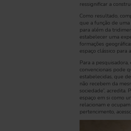
ressignificar a const
Como resultado, comp
que a função de uma
para além da tridimen
estabelecer uma exper
formações geográfica
espaço clássico para 
Para a pesquisadora, c
convencionais pode qu
estabelecidas, que de
não recebem da mesm
sociedade”, acredita.
espaço em si como u
relacionam e ocupam o
pertencimento, acesso