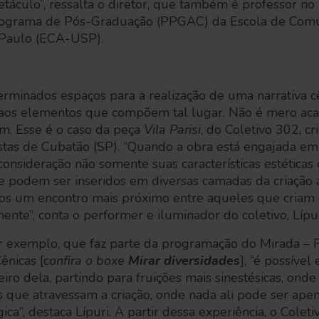
etáculo”, ressalta o diretor, que também é professor 
Programa de Pós-Graduação (PPGAC) da Escola de Comu
 Paulo (ECA-USP).
erminados espaços para a realização de uma narrativa 
e aos elementos que compõem tal lugar. Não é mero acas
. Esse é o caso da peça
Vila Parisi
, do Coletivo 302, c
istas de Cubatão (SP). “Quando a obra está engajada em
onsideração não somente suas características estéticas 
 podem ser inseridos em diversas camadas da criação ar
os um encontro mais próximo entre aqueles que criam
te”, conta o performer e iluminador do coletivo, Lípu
r exemplo, que faz parte da programação do Mirada – F
ênicas [
confira o boxe
Mirar diversidades
], “é possível
heiro dela, partindo para fruições mais sinestésicas, onde
s que atravessam a criação, onde nada ali pode ser apen
ca”, destaca Lípuri. A partir dessa experiência, o Col