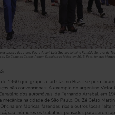
e os passos dos atores Paulo Arcuri, Luiz Gustavo Jahjah e Ronaldo Serruya, do Te
a ou De Como os Corpos Podem Substituir as Ideias, em 2015. Foto: Jonatas Marqu
AS
a de 1960 que grupos e artistas no Brasil se permitiram
ços não convencionais. A exemplo do argentino Victor 
Cemitério dos automóveis
, de Fernando Arrabal, em 1
a mecânica na cidade de São Paulo. Ou Zé Celso Martine
icina em fábricas, fazendas, rios e outros locais “altern
a cá, são inúmeros os trabalhos pensados para serem 