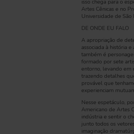
isso chega para o esp
Artes Cênicas e no 
Universidade de São
DE ONDE EU FALO
A apropriação de det
associada à história 
também é personagem
formado por sete art
entorno, levando em c
trazendo detalhes que
provável que tenham
experienciam mutuamen
Nesse espetáculo, po
Americano de Artes C
indústria e sentir o c
junto todos os vetore
imaginação dramatúrgi