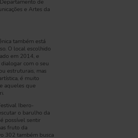
no Departamento de
nicações e Artes da
cênica também está
o. O local escolhido
riado em 2014, e
 dialogar com o seu
ou estruturais, mas
tística, é muito
 e aqueles que
ri.
estival Ibero-
 escutar o barulho da
 é possível sentir
as fruto da
etivo 302 também busca