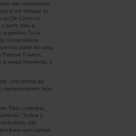
ento nas redondezas
eço a me indagar se
a ou De Como os
a partir dali, a
 argentino Tulio
da Universidade
zemos parte da cena,
 Parque Trianon,
a, e nesse momento, o
iste uma forma de
es representarem hoje
no. Pelo contrário,
tamento. “Sobre o
ordinários, não
temporânea num campo