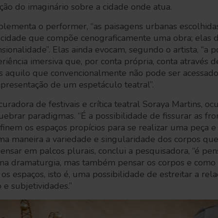
rução do imaginário sobre a cidade onde atua.
lementa o performer, “as paisagens urbanas escolhid
 cidade que compõe cenograficamente uma obra; elas 
sionalidade”. Elas ainda evocam, segundo o artista, “a p
iência imersiva que, por conta própria, conta através d
s aquilo que convencionalmente não pode ser acessad
apresentação de um espetáculo teatral”.
uradora de festivais e crítica teatral Soraya Martins, o
ebrar paradigmas. “É a possibilidade de fissurar as fron
finem os espaços propícios para se realizar uma peça e
a maneira a variedade e singularidade dos corpos q
 Pensar em palcos plurais, conclui a pesquisadora, “é p
ma dramaturgia, mas também pensar os corpos e como 
s espaços, isto é, uma possibilidade de estreitar a rela
 e subjetividades.”