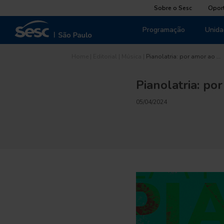
Sobre o Sesc
Opor
Programação
Unida
Home
|
Editorial
|
Música
|
Pianolatria: por amor ao …
Pianolatria: po
05/04/2024