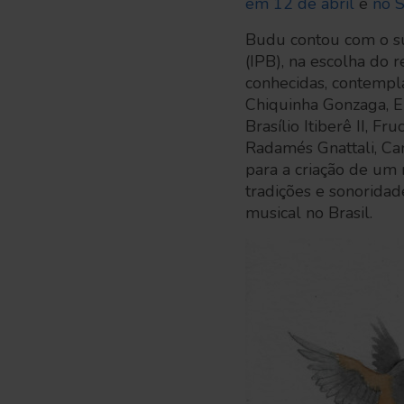
em 12 de abril
e
no S
Budu contou com o sup
(IPB), na escolha do
conhecidas, contempl
Chiquinha Gonzaga, Er
Brasílio Itiberê II, F
Radamés Gnattali, Cam
para a criação de um 
tradições e sonoridad
musical no Brasil.