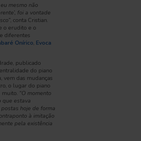
ue eu mesmo não
ente’, foi a vontade
isco”
, conta Cristian.
e o erudito e o
e diferentes
baré Onírico
,
Evoca
rade, publicado
entralidade do piano
du, vem das mudanças
o, o lugar do piano
 muito.
“O momento
o que estava
 postas hoje de forma
ontraponto à imitação
mente pela existência