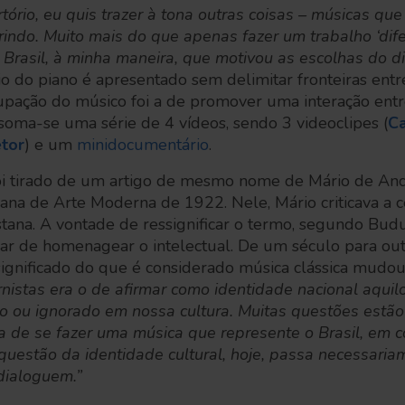
rtório, eu quis trazer à tona outras coisas – músicas q
rindo. Muito mais do que apenas fazer um trabalho ‘difer
 Brasil, à minha maneira, que motivou as escolhas do d
o do piano é apresentado sem delimitar fronteiras entr
upação do músico foi a de promover uma interação entr
soma-se uma série de 4 vídeos, sendo 3 videoclipes (
Ca
tor
) e um
minidocumentário
.
i tirado de um artigo de mesmo nome de Mário de And
na de Arte Moderna de 1922. Nele, Mário criticava a c
istana. A vontade de ressignificar o termo, segundo Bu
ar de homenagear o intelectual. De um século para outr
significado do que é considerado música clássica mudou
nistas era o de afirmar como identidade nacional aquil
o ou ignorado em nossa cultura. Muitas questões estão
a de se fazer uma música que represente o Brasil, em c
 questão da identidade cultural, hoje, passa necessaria
dialoguem.”