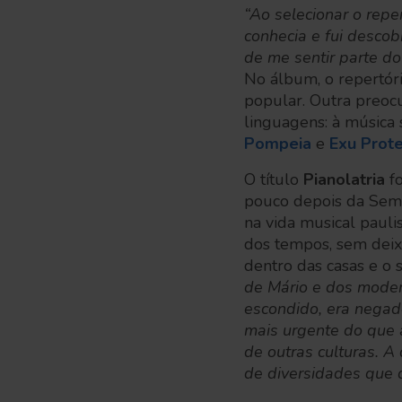
“Ao selecionar o repe
conhecia e fui descob
de me sentir parte do
No álbum, o repertóri
popular. Outra preoc
linguagens: à música 
Pompeia
e
Exu Prote
O título
Pianolatria
fo
pouco depois da Sema
na vida musical paul
dos tempos, sem deix
dentro das casas e o 
de Mário e dos moder
escondido, era negad
mais urgente do que 
de outras culturas. A
de diversidades que 