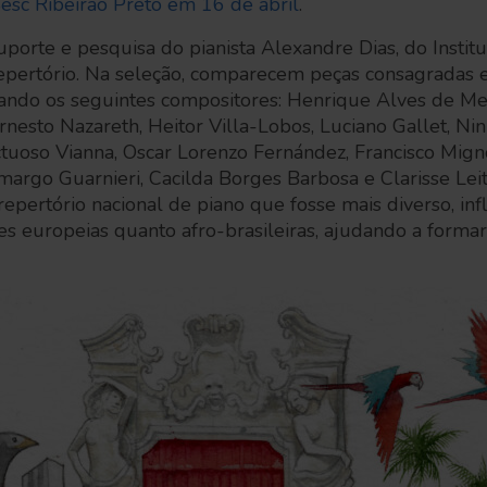
esc Ribeirão Preto em 16 de abril
.
orte e pesquisa do pianista Alexandre Dias, do Institu
 repertório. Na seleção, comparecem peças consagradas 
ando os seguintes compositores: Henrique Alves de Me
nesto Nazareth, Heitor Villa-Lobos, Luciano Gallet, Nin
ructuoso Vianna, Oscar Lorenzo Fernández, Francisco Mign
argo Guarnieri, Cacilda Borges Barbosa e Clarisse Leit
repertório nacional de piano que fosse mais diverso, inf
es europeias quanto afro-brasileiras, ajudando a form