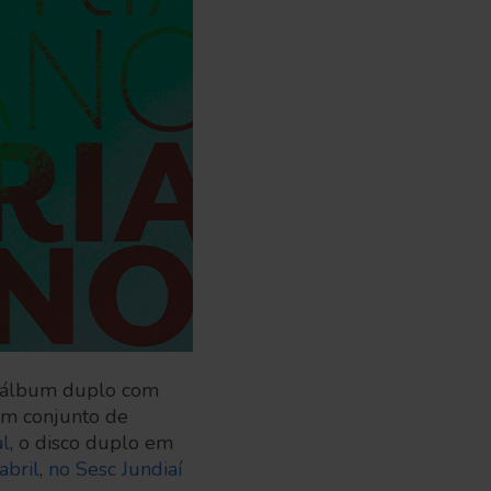
 álbum duplo com
um conjunto de
al
, o disco duplo em
abril
,
no Sesc Jundiaí