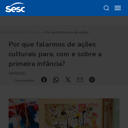
Home
|
Editorial
|
Crianças
|
Por que falarmos de ações…
Por que falarmos de ações
culturais para, com e sobre a
primeira infância?
09/09/2021
Compartilhe: