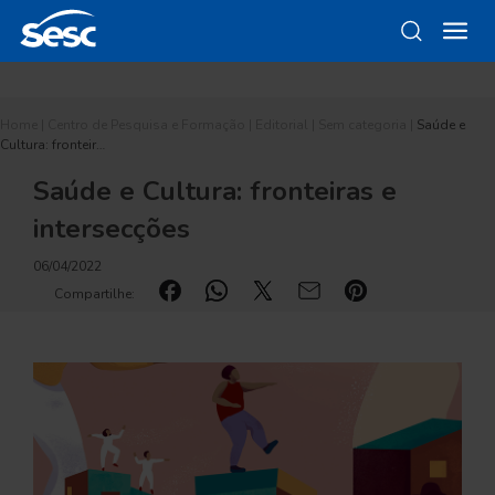
Home
|
Centro de Pesquisa e Formação
|
Editorial
|
Sem categoria
|
Saúde e
Cultura: fronteir…
Saúde e Cultura: fronteiras e
intersecções
06/04/2022
Compartilhe: